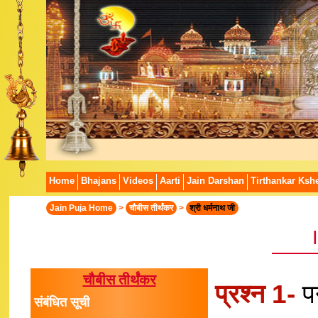
Home
Bhajans
Videos
Aarti
Jain Darshan
Tirthankar Kshe
Jain Puja Home
>
चौबीस तीर्थंकर
>
श्री धर्मनाथ जी
|
चौबीस तीर्थंकर
प्रश्न 1-
प
संबंधित सूची