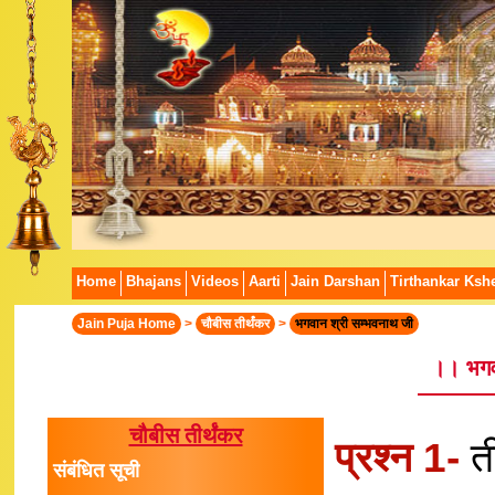
Home
Bhajans
Videos
Aarti
Jain Darshan
Tirthankar Kshe
Jain Puja Home
>
चौबीस तीर्थंकर
>
भगवान श्री सम्भवनाथ जी
।। भगव
चौबीस तीर्थंकर
प्रश्न 1-
त
संबंधित सूची