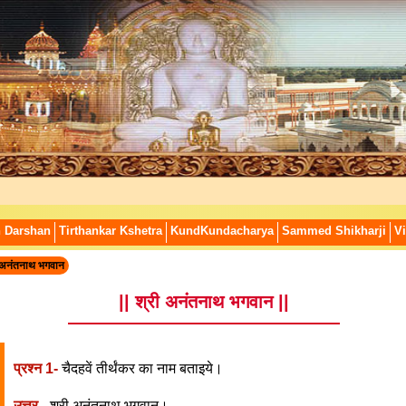
n Darshan
Tirthankar Kshetra
KundKundacharya
Sammed Shikharji
Vi
 अनंतनाथ भगवान
|| श्री अनंतनाथ भगवान ||
प्रश्न 1-
चैदहवें तीर्थंकर का नाम बताइये।
उत्तर -
श्री अनंतनाथ भगवान।