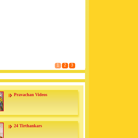
1
2
3
Pravachan Videos
24 Tirthankars