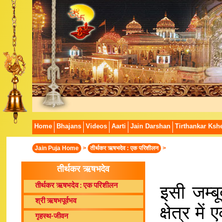
Home
Bhajans
Videos
Aarti
Jain Darshan
Tirthankar Kshe
Jain Puja Home
>
तीर्थकर ऋषभदेव : एक परिशीलन
>
तीर्थकर ऋषभदेव
इसी जम्बू
तीर्थकर ऋषभदेव : एक परिशीलन
श्री ऋषभपूर्वभव
क्षेत्र मे
गृहस्थ-जीवन