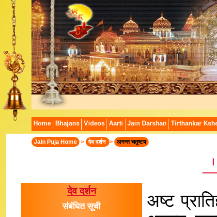
Home
Bhajans
Videos
Aarti
Jain Darshan
Tirthankar Kshe
Jain Puja Home
>
देव दर्शन
>
अनन्त चतुष्टय
।
देव दर्शन
अष्ट प्रातिह
संबंधित सूची