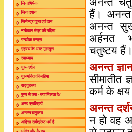
अनन्त चतुष
जिनाभिषेक
हैं। अनन्
जिन दर्शन
जिनेन्द्र पूजा एवं दान
अनन्त सु
नमोकार मंत्र की महिमा
अर्हनत 
गन्द्योक मन्त्रा
चतुष्टय हैं
गृहस्थ के अष्ट मूलगुण
स्वाध्याय
अनन्त ज्ञा
गुरू दर्शन
सीमातीत ज्
गुरूभक्ति की महिमा
सद्गृहस्थ
कर्म के क्ष
पुण्य से क्या - क्या मिलता है?
अष्ट प्रातिहार्य
अनन्त दर्
अनन्त चतुष्टय
न हो वह अन
अहिंसा सर्वश्रेष्ठ धर्म है
भक्ति और वैराग्य