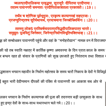
ज्वलत्प्रदीपालिकया प्रवृद्धया, सुरासुरैः दीपितया प्रदीप्तया।
तदस्म पावानगरी समन्ततः प्रदीपिताकाशतला प्रकाशते।।19।।
तथैव च श्रेणिक पूर्वभूभुजः, प्रकृत्य कल्याणमहं सहप्रजाः।
प्रजग्मुरिन्द्रश्च सुरैर्यथायथं, प्रयाचमाना जिनबोधिमर्थिनः।।20।।
ततस्तु लोक$ प्रतिवर्षमादरात्प्रसिद्धदीपालिकपात्र भारते।
समुद्युतः पूजयितुं जिनेश्वर, जिनेन्द्रनिर्वाणविभूतिभक्तिभाक्।।21।।
ह को सम्बोधकर पावानगरी पहुंचे और वहां के ‘‘मनोहरोद्यान’’ नामक वन में विरा
की रहे तब स्वाति नक्षत्र में कार्तिक कृष्णा अमावस्या के दिन प्रातःकाल के समय 
 बन्धन रहत हो संसार के प्राणियों को सुख उपजाते हुए निरंतराय तथा विशाल सुख 
सिद्धशासन भगवान महावीर के निर्वाण महोत्सव के समय चारों निकाय के देवों ने वि
 बहुत भारी देदीप्यमान दीपकों की पंक्ति से पावानगरी का आकाश सब ओर से
िलकर भगवान के निर्वाण कल्याणक की पूजा की तदनन्तर बड़ी उत्सुकता के साथ
े हुए इन्द्र देवों के साथ-साथ यथास्थान चले गये।।20।।