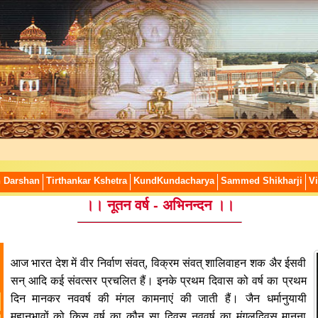
n Darshan
Tirthankar Kshetra
KundKundacharya
Sammed Shikharji
Vi
।। नूतन वर्ष - अभिनन्दन ।।
आज भारत देश में वीर निर्वाण संवत्, विक्रम संवत् शालिवाहन शक अैर ईसवी
सन् आदि कई संवत्सर प्रचलित हैं। इनके प्रथम दिवास को वर्ष का प्रथम
दिन मानकर नववर्ष की मंगल कामनाएं की जाती हैं। जैन धर्मानुयायी
महानुभावों को किस वर्ष का कौन सा दिवस नववर्ष का मंगलदिवस मानना