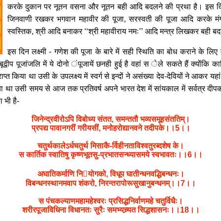
करके दुकान पर नूतन वसना और नूतन बही आदि बदलने की प्रथा है। इस दिन 
जिनवाणी रखकर भगवान महावीर की पूजा, सरस्वती की पूजा आदि करके मंग
स्वस्तिक, श्री आदि बनाकर ‘‘श्री महावीराय नमः’’ आदि मन्त्र लिखकर बही बदलने
इस दिन लक्ष्मी - गणेश की पूजा के बारे में सही स्थिति का बोध कराने के लिए
्बूद्वीप पूजांजलि में ये दोनो ंपूजायें छनही हुई है वहां स ेले सकते हैं क्योंकि का
ाप्त किया था उसी के उपलक्ष्य में स्वर्ग से इन्दों ने असंख्या देव-देवियों ने आकर यह
किया था उसी समय से आज तक प्रतिवर्ष अपने भारत देश में सांयकाल में सर्वत्र 
ा भी है-
जिनेन्द्रवीरोऽपि विबोध्य संतत, समन्ततौ भव्यसमूहसंततिम्।
प्रपद्य पावानगरीं गरीयसीं, मनोहरोद्यानवने तदीपके।।5।।
चतुर्थकालेऽर्धचतुर्थ मिसाकै-र्विहीनताविश्वतुरब्दशेष के।
स कार्तिक स्वातिषु कृष्णभूतसु-प्रभातसन्ध्यासमये स्वभावतः।।6।।
अघातिकर्माणि नियोगको, विधूप घातीन्धनवद्धिबन्धनः।
विबन्धनस्थानमवाप शंकरो, निरन्तरापोरूसुखानुबन्धनम्।।7।।
स पंचकल्याणमहामहेश्वरः प्रसिद्धनिर्वाणमहे चतुर्विधैः।
शरीरपूजाविधिना विधानतः सुरैः समभ्यच्र्यत सिद्धशासनः।।18।।