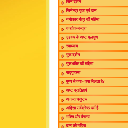
जिन दर्शन
जिनेन्द्र पूजा एवं दान
नमोकार मंत्र की महिमा
गन्द्योक मन्त्रा
गृहस्थ के अष्ट मूलगुण
स्वाध्याय
गुरू दर्शन
गुरूभक्ति की महिमा
सद्गृहस्थ
पुण्य से क्या - क्या मिलता है?
अष्ट प्रातिहार्य
अनन्त चतुष्टय
अहिंसा सर्वश्रेष्ठ धर्म है
भक्ति और वैराग्य
दान की महिमा