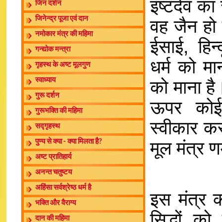
इष्टदेव का
जिन दर्शन
जिनेन्द्र पूजा एवं दान
वह जैन हो 
नमोकार मंत्र की महिमा
ईसाई, हिन
गन्द्योक मन्त्रा
धर्म को म
गृहस्थ के अष्ट मूलगुण
स्वाध्याय
को माना है
गुरू दर्शन
ऊपर कोई 
गुरूभक्ति की महिमा
स्वीकार करत
सद्गृहस्थ
मूल मंत्र 
पुण्य से क्या - क्या मिलता है?
अष्ट प्रातिहार्य
अनन्त चतुष्टय
अहिंसा सर्वश्रेष्ठ धर्म है
इस मंत्र क
भक्ति और वैराग्य
सिद्धों क
दान की महिमा