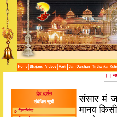
Home
Bhajans
Videos
Aarti
Jain Darshan
Tirthankar Kshe
।। नम
देव दर्शन
संसार मं जन
संबंधित सूची
मानव किसी 
जिनाभिषेक