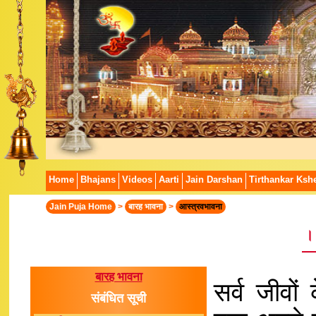
Home
Bhajans
Videos
Aarti
Jain Darshan
Tirthankar Kshe
Jain Puja Home
>
बारह भावना
>
आस्त्रवभावना
।
बारह भावना
सर्व जीवो
संबंधित सूची