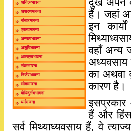
दुख अपने कर
अनित्यभावना
हैं। जहां 
अशरणभावना
संसारभावना
इन कार्यो
एकत्वभावना
मिथ्याध्वस
अन्यत्वभावना
वहाँ अन्य
अशुचिभावना
आस्त्रवभावना
अध्यवसाय ह
संवरभावना
का अथवा द
निर्जराभावना
कारण है।
लोकभावना
बोधिदुर्लभभावना
इसप्रकार अ
धर्मभावना
हैं और हिं
सर्व मिथ्याध्यवसाय हैं, वे त्या