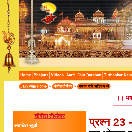
Home
Bhajans
Videos
Aarti
Jain Darshan
Tirthankar Kshe
Jain Puja Home
>
चौबीस तीर्थंकर
>
भगवान श्री आदिनाथ जी
।। भग
चौबीस तीर्थंकर
प्रश्न 23 
संबंधित सूची