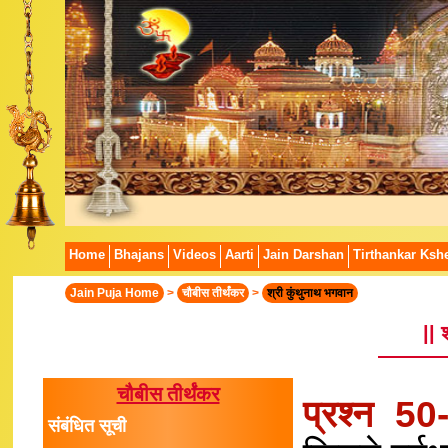
Home
Bhajans
Videos
Aarti
Jain Darshan
Tirthankar Kshe
Jain Puja Home
>
चौबीस तीर्थंकर
>
श्री कुंथुनाथ भगवान
|| 
चौबीस तीर्थंकर
प्रश्न 5
संबंधित सूची