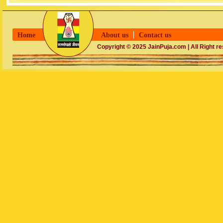
Home
About us
Contact us
Copyright © 2025 JainPuja.com | All Right r