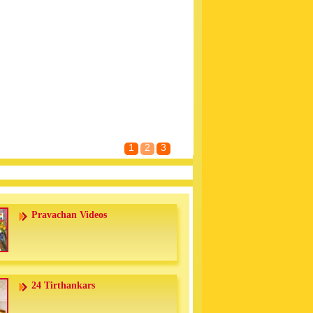
1
2
3
Pravachan Videos
24 Tirthankars