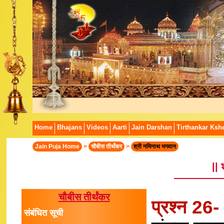
Home
Bhajans
Videos
Aarti
Jain Darshan
Tirthankar Kshe
Jain Puja Home
>
चौबीस तीर्थंकर
>
श्री नमिनाथ भगवान
|| 
चौबीस तीर्थंकर
प्रश्न 26
संबंधित सूची