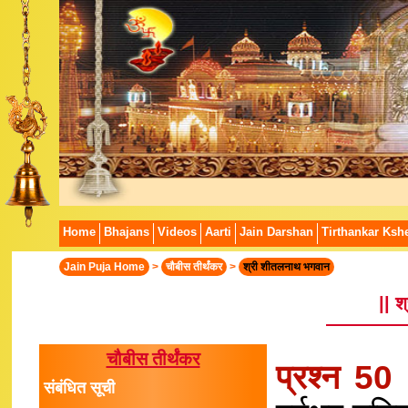
Home
Bhajans
Videos
Aarti
Jain Darshan
Tirthankar Kshe
Jain Puja Home
>
चौबीस तीर्थंकर
>
श्री शीतलनाथ भगवान
|| 
चौबीस तीर्थंकर
प्रश्न 50
संबंधित सूची