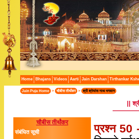
Home
Bhajans
Videos
Aarti
Jain Darshan
Tirthankar Kshe
Jain Puja Home
>
चौबीस तीर्थंकर
>
श्री श्रेयांस नाथ भगवान
|| श्
चौबीस तीर्थंकर
प्रश्न 50
संबंधित सूची