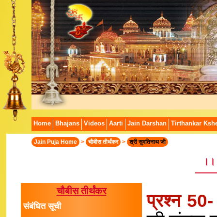
Home
Bhajans
Videos
Aarti
Jain Darshan
Tirthankar Kshe
Jain Puja Home
>
चौबीस तीर्थंकर
>
श्री सुमतिनाथ जी
।। 
चौबीस तीर्थंकर
प्रश्न 50
संबंधित सूची