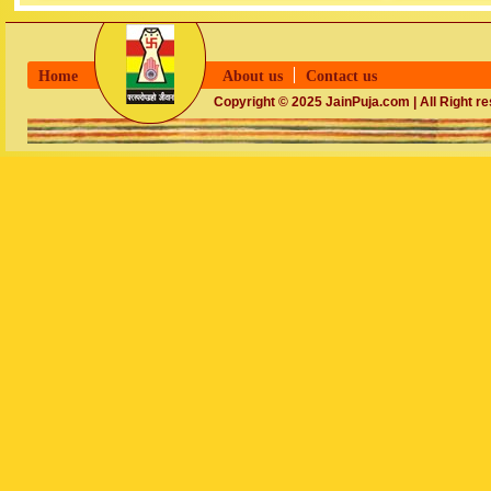
Home
About us
Contact us
Copyright © 2025 JainPuja.com | All Right r