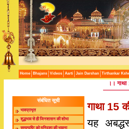
Home
Bhajans
Videos
Aarti
Jain Darshan
Tirthankar Kshe
।। गाथा 
संबंधित सूची
गाथा 15 क
भावप्राभृत
यह अबद्धस्
शुद्धभाव से ही जिनशासन की शोभा
सम्यग्दृष्टि को मुनिदशा की भावना