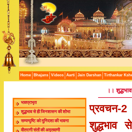
Home
Bhajans
Videos
Aarti
Jain Darshan
Tirthankar Kshe
।। शुद्धभा
भावप्राभृत
प्रवचन-2
शुद्धभाव से ही जिनशासन की शोभा
सम्यग्दृष्टि को मुनिदशा की भावना
शुद्धभाव
वीतरागी संतों की अमृतवाणी