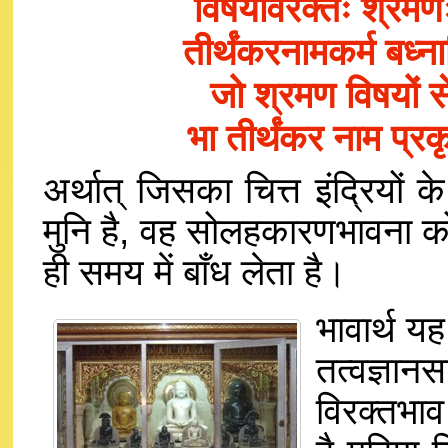
विषयविरक्तः श्रमण
तीर्थंकरनामकर्म बध
जो श्रमण विषयों 
भा तीर्थंकर नाम प्र
अर्थात् जिसका चित्त इंद्रियों क
मुनि है, वह सोलहकारणभावना को 
ही समय में बाँध लेता है।
भावार्थ यह
तत्वज्ञा
विरक्तभाव