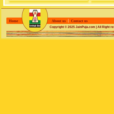
Home
About us
Contact us
Copyright © 2025 JainPuja.com | All Right r