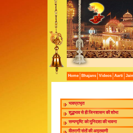
Home
Bhajans
Videos
Aarti
Jai
भावप्राभृत
शुद्धभाव से ही जिनशासन की शोभा
सम्यग्दृष्टि को मुनिदशा की भावना
वीतरागी संतों की अमृतवाणी