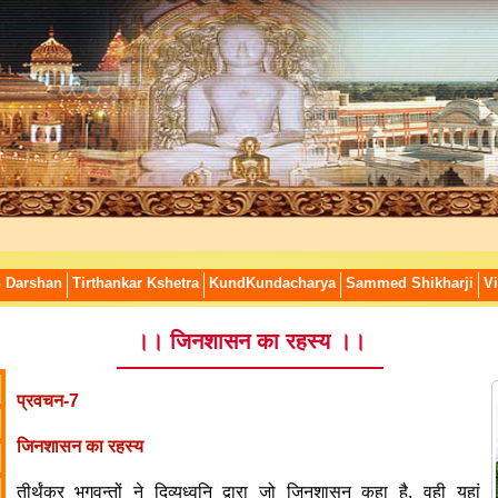
n Darshan
Tirthankar Kshetra
KundKundacharya
Sammed Shikharji
Vi
।। जिनशासन का रहस्य ।।
प्रवचन-7
जिनशासन का रहस्य
तीर्थंकर भगवन्तों ने दिव्यध्वनि द्वारा जो जिनशासन कहा है, वही यहां