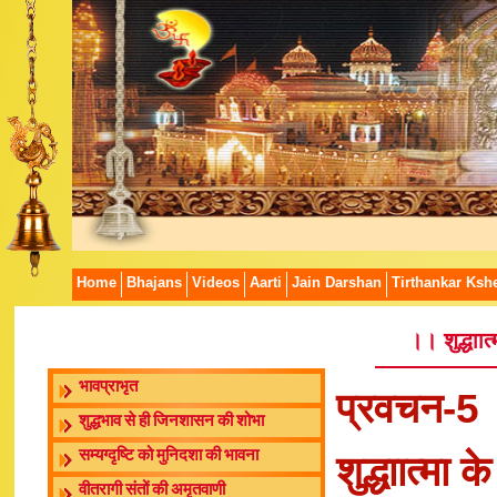
Home
Bhajans
Videos
Aarti
Jain Darshan
Tirthankar Kshe
।। शुद्धाा
भावप्राभृत
प्रवचन-5
शुद्धभाव से ही जिनशासन की शोभा
सम्यग्दृष्टि को मुनिदशा की भावना
शुद्धाात्मा
वीतरागी संतों की अमृतवाणी