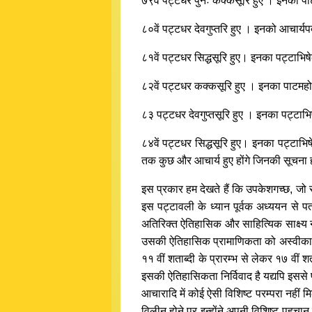
७९वें पट्टधर पुनः कक्कसूरि हुए । इनका पा
८०वें पट्टधर देवगुप्तरि हुए । इनको आचार्य
८१वें पट्टधर सिद्धसूरि हुए। इनका पट्टाभि
८२वें पट्टधर कक्कसूरि हुए । इनका पाटमहोत
८३ पट्टधर देवगुप्तसूरि हुए । इनका पट्टाभिष
८४वें पट्टधर सिद्धसूरि हुए। इनका पट्टाभिषे
तक कुछ और आचार्य हुए होंगे जिनकी सूचना हम
इस प्रकार हम देखते हैं कि उपकेशगच्छ, जो स्
इस पट्टावली के ध्यान पूर्वक अध्ययन से पता 
अतिरिक्त ऐतिहासिक और साहित्यिक साक्ष्य नह
उसकी ऐतिहासिक प्रामाणिकता को अस्वीकार न
११ वीं शताब्दी के प्रारम्भ से लेकर १७ वीं
इसकी ऐतिहासिकता निर्विवाद है यद्यपि इससे पू
आचारादि में कोई ऐसी विशिष्ट परम्परा नहीं मि
विलीन होने पर इन्होंने अपनी विशिष्ट पहचान