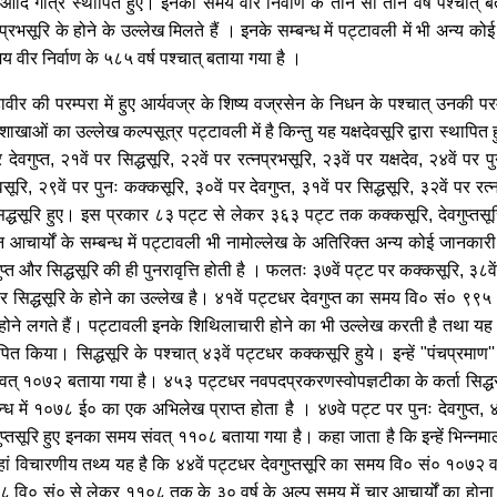
 आदि गोत्र स्थापित हुए। इनका समय वीर निर्वाण के तीन सौ तीन वर्ष पश्चात् बत
्नप्रभसूरि के होने के उल्लेख मिलते हैं । इनके सम्बन्ध में पट्टावली में भी अन्य क
य वीर निर्वाण के ५८५ वर्ष पश्चात् बताया गया है ।
महावीर की परम्परा में हुए आर्यवज्र के शिष्य वज्रसेन के निधन के पश्चात् उनकी परम
ाओं का उल्लेख कल्पसूत्र पट्टावली में है किन्तु यह यक्षदेवसूरि द्वारा स्थापित ह
ेवगुप्त, २१वें पर सिद्धसूरि, २२वें पर रत्नप्रभसूरि, २३वें पर यक्षदेव, २४वें पर प
ेवसूरि, २९वें पर पुनः कक्कसूरि, ३०वें पर देवगुप्त, ३१वें पर सिद्धसूरि, ३२वें पर रत्
सिद्धसूरि हुए। इस प्रकार ८३ पट्ट से लेकर ३६३ पट्ट तक कक्कसूरि, देवगुप्तसूरि,
 इन आचार्यों के सम्बन्ध में पट्टावली भी नामोल्लेख के अतिरिक्त अन्य कोई जानकारी
्त और सिद्धसूरि की ही पुनरावृत्ति होती है । फलतः ३७वें पट्ट पर कक्कसूरि, ३८वें प
ं पर सिद्धसूरि के होने का उल्लेख है। ४१वें पट्टधर देवगुप्त का समय वि० सं० ९९
होने लगते हैं। पट्टावली इनके शिथिलाचारी होने का भी उल्लेख करती है तथा यह बत
ित किया। सिद्धसूरि के पश्चात् ४३वें पट्टधर कक्कसूरि हुये। इन्हें "पंचप्रमाण'
्वत् १०७२ बताया गया है। ४५३ पट्टधर नवपदप्रकरणस्वोपज्ञटीका के कर्ता सिद्धस
्ध में १०७८ ई० का एक अभिलेख प्राप्त होता है । ४७वे पट्ट पर पुनः देवगुप्त, 
गुप्तसूरि हुए इनका समय संवत् ११०८ बताया गया है। कहा जाता है कि इन्हें भिन्नमा
हां विचारणीय तथ्य यह है कि ४४वें पट्टधर देवगुप्तसूरि का समय वि० सं० १०७२ 
 वि० सं० से लेकर ११०८ तक के ३० वर्ष के अल्प समय में चार आचार्यों का होना