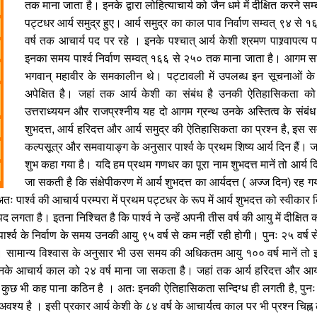
तक माना जाता है। इनके द्वारा लोहित्याचार्य को जैन धर्म में दीक्षित करने सम
पट्टधर आर्य समुद्र हुए। आर्य समुद्र का काल पाव निर्वाण सम्वत् ९४ से 
वर्ष तक आचार्य पद पर रहे । इनके पश्चात् आर्य केशी श्रमण पाश्र्वापत्य
इनका समय पार्श्व निर्वाण सम्वत् १६६ से २५० तक माना जाता है। आगम साह
भगवान् महावीर के समकालीन थे। पट्टावली में उपलब्ध इन सूचनाओं के सम
अपेक्षित है। जहां तक आर्य केशी का संबंध है उनकी ऐतिहासिकता क
उत्तराध्ययन और राजप्रश्नीय यह दो आगम ग्रन्थ उनके अस्तित्व के संबंध में 
शुभदत्त, आर्य हरिदत्त और आर्य समुद्र की ऐतिहासिकता का प्रश्न है, इस सम
कल्पसूत्र और समवायाङ्ग के अनुसार पार्श्व के प्रथम शिष्य आर्य दिन हैं। जबकि
शुभ कहा गया है। यदि हम प्रथम गणधर का पूरा नाम शुभदत्त मानें तो आर
जा सकती है कि संक्षेपीकरण में आर्य शुभदत्त का आर्यदत्त ( अज्ज दिन) रह गय
 पार्श्व की आचार्य परम्परा में प्रथम पट्टधर के रूप में आर्य शुभदत्त को स्वीकार
्पद लगता है। इतना निश्चित है कि पार्श्व ने उन्हें अपनी तीस वर्ष की आयु में दी
र्श्व के निर्वाण के समय उनकी आयु ९५ वर्ष से कम नहीं रही होगी। पुनः २५ वर्ष स
। सामान्य विश्वास के अनुसार भी उस समय की अधिकतम आयु १०० वर्ष मानें तो इ
े आचार्य काल को २४ वर्ष माना जा सकता है। जहां तक आर्य हरिदत्त और आर्य
 रूप से कुछ भी कह पाना कठिन है । अतः इनकी ऐतिहासिकता सन्दिग्ध ही लगती है, पु
वश्य है । इसी प्रकार आर्य केशी के ८४ वर्ष के आचार्यत्व काल पर भी प्रश्न चिह