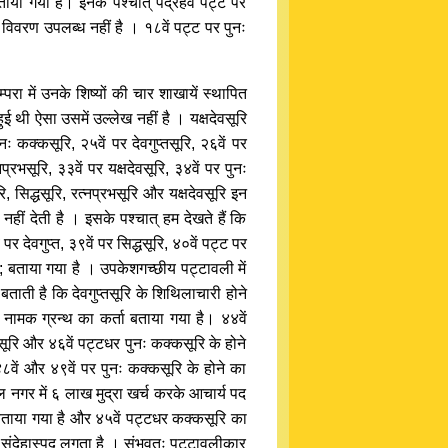
ाया गया है। इनके पश्चात् पंद्रहवें पट्ट पर
ोई विवरण उपलब्ध नहीं है । १८वें पट्ट पर पुनः
्परा में उनके शिष्यों की चार शाखायें स्थापित
ुई थी ऐसा उसमें उल्लेख नहीं है । यक्षदेवसूरि
ुनः कक्कसूरि, २५वें पर देवगुप्तसूरि, २६वें पर
नप्रभसूरि, ३३वें पर यक्षदेवसूरि, ३४वें पर पुनः
 सिद्धसूरि, रत्नप्रभसूरि और यक्षदेवसूरि इन
 नहीं देती है । इसके पश्चात् हम देखते हैं कि
र देवगुप्त, ३९वें पर सिद्धसूरि, ४०वें पट्ट पर
५ ; बताया गया है । उपकेशगच्छीय पट्टावली में
ाती है कि देवगुप्तसूरि के शिथिलाचारी होने
' नामक ग्रन्थ का कर्ता बताया गया है। ४४वें
ूरि और ४६वें पट्टधर पुनः कक्कसूरि के होने
४८वें और ४९वें पर पुनः कक्कसूरि के होने का
ल नगर में ६ लाख मुद्रा खर्च करके आचार्य पद
वताया गया है और ४५वें पट्टधर कक्कसूरि का
 संदेहास्पद लगता है । संभवतः पट्टावलीकार