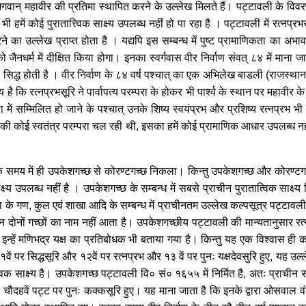
 भगवान् महावीर की प्रतिमा स्थापित करने के उल्लेख मिलते हैं। पट्टावली के विवरणा
ें भी हमें कोई पुरातात्त्विक साक्ष्य उपलब्ध नहीं हो पा रहा है । पट्टावली में रत्नप
रने का उल्लेख प्राप्त होता है । यद्यपि इस सम्बन्ध में पुष्ट प्रामाणिकता का अभ
को जैनधर्म में दीक्षित किया होगा। इनका स्वर्गवास वीर निर्वाण संवत् ८४ में माना जात
 से सिद्ध होती है । वीर निर्वाण के ८४ वर्ष पश्चात् का एक अभिलेख बाडली (राजस्थान
 कि रत्नप्रभसूरि ने पार्वापत्य परम्परा के होकर भी पार्श्व के स्थान पर महावीर के 
में सम्मिलित हो जाने के पश्चात् उनके शिष्य स्वयंप्रभ और प्रशिष्य रत्नप्रभ भी
ार्श्व की कोई स्वतंत्र परम्परा चल रही थी, इसका हमें कोई प्रामाणिक आधार उपलब्ध नह
 समय में ही उपकेशगच्छ से कोरण्टगच्छ निकला। किन्तु उपकेशगच्छ और कोरण्टगच्छ ईसा
क्ष्य उपलब्ध नहीं है । उपकेशगच्छ के सम्बन्ध में सबसे प्राचीन पुरातात्विक साक
के गण, कुल एवं शाखा आदि के सम्बन्ध में प्राचीनतम उल्लेख कल्पसूत्र पट्टावली
 भी इन दोनों गच्छों का नाम नहीं आता है। उपकेशगच्छीय पट्टावली की मान्यतानुसार रत्
इन्हें मणिभद्र यक्ष का प्रतिबोधक भी बताया गया है। किन्तु यह एक विश्वास ही कहा
१वें पर सिद्धसूरि और १२वें पर रत्नप्रभ और १३ वें पर पुनः यक्षदेवसुरि हुए, यह उल्
क साक्ष्य है। उपकेशगच्छ पट्टावली वि० सं० १६५५ में निर्मित है, अतः प्राचीन साक्ष्
दहवें पट्ट पर पुनः कक्कसूरि हुए। यह माना जाता है कि इनके द्वारा ओसवाल वंश म