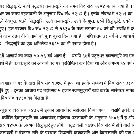
ट्टधर सिद्धसूरि, ५२वें पट्टधर कक्कसूरि का समय वि० सं० १२५४ बताया गया है । ५३व
धर का समय पट्टावली के अनुसार वि० सं० १२५२ है। इनके संबन्ध में १२५९ का अ
वगुप्त, ५७वें सिद्धसूरि, ५८वें कक्कसूरि, ५९वें देवगुप्त, ६०वें सिद्धसूरि, ६१वें कक
सूरि हुए। इस प्रकार वि० सं० १२५२ से १३३० के मध्य लगभग ७८ वर्ष की अवधि में दस
ं दो बार इन तीनों नामों को पुनः दुहरा दिया गया है। अधिकतम ७८ वर्ष में ३ आचार्य
 सिद्धसूरि का एक अभिलेख १३८५ का भी प्राप्त होता है।
ें आचार्य का काल ५५-५६ वर्ष आता है । यद्यपि ६७वें पट्टधर कक्कसूरि का
तरार्ध में ही कक्कसूरि को आचार्य पद पर प्रतिष्ठित कर दिया था और लगभग १४ वर
सव शाह जागर के द्वारा वि० सं० १३७८ में हुआ था इनके सम्बन्ध में वि० सं० १
ूरि हुए। इनका आचार्य पद महोत्सव ५ हजार स्वर्णमुद्रायें खर्च करके सारंगधर नामक
्य वि० सं० १४३० का मिलता है।
अनुसार वि० सं० १४७५ में इनका आचार्यपद महोत्सव किया गया । यद्यपि इनके सं
 क्योंकि देवगुप्तसूरि का आचार्यपद महोत्सव पट्टावली के अनुसार १४०९ में है
ं० १४५५ के लगभग सिद्धसूरि हुए होंगे। पट्टावली १४७५ वि० सं० में होने वाले 
टावली में देवगुप्त सूरि के पश्चात् सिद्धसूरि कक्कसूरि और देवगुप्तसूरि की एक पु