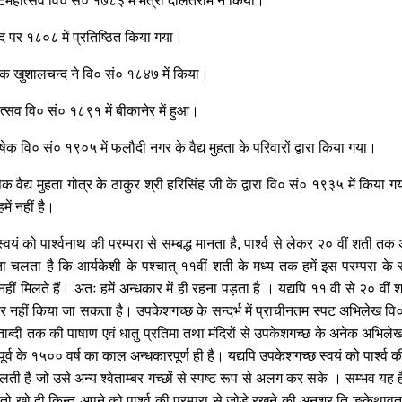
टमहोत्सव वि० सं० १७८३ में मंत्री दौलतराम ने किया।
पद पर १८०८ में प्रतिष्ठित किया गया।
षेक खुशालचन्द ने वि० सं० १८४७ में किया।
्सव वि० सं० १८९१ में बीकानेर में हुआ।
ेक वि० सं० १९०५ में फलौदी नगर के वैद्य मुहता के परिवारों द्वारा किया गया।
क वैद्य मुहता गोत्र के ठाकुर श्री हरिसिंह जी के द्वारा वि० सं० १९३५ में किया ग
ें नहीं है।
वयं को पार्श्वनाथ की परम्परा से सम्बद्ध मानता है, पार्श्व से लेकर २० वीं शती त
चलता है कि आर्यकेशी के पश्चात् ११वीं शती के मध्य तक हमें इस परम्परा के सम्बन
ीं मिलते हैं। अतः हमें अन्धकार में ही रहना पड़ता है । यद्यपि ११ वी से २० व
हीं किया जा सकता है। उपकेशगच्छ के सन्दर्भ में प्राचीनतम स्पट अभिलेख वि० स
 शताब्दी तक की पाषाण एवं धातु प्रतिमा तथा मंदिरों से उपकेशगच्छ के अनेक अभिल
र्व के १५०० वर्ष का काल अन्धकारपूर्ण ही है। यद्यपि उपकेशगच्छ स्वयं को पार्श्व की
लती है जो उसे अन्य श्वेताम्बर गच्छों से स्पष्ट रूप से अलग कर सके । सम्भव यह है
 तो खो दी किन्तु अपने को पार्श्व की परम्परा से जोड़े रखने की अनुश्र ति ङ्के