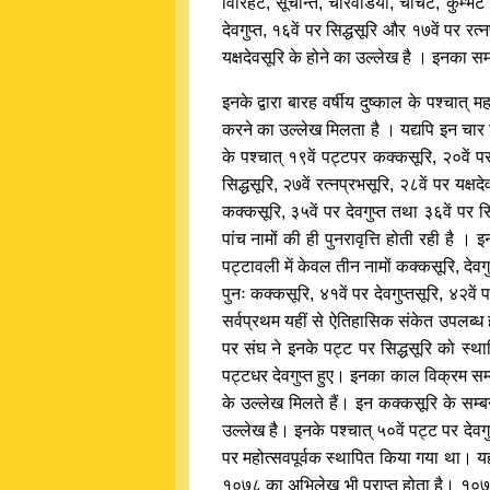
विरिहट, सूचन्ति, चारवेडिया, चींचट, कुम्भट
देवगुप्त, १६वें पर सिद्धसूरि और १७वें पर रत
यक्षदेवसूरि के होने का उल्लेख है । इनका सम
इनके द्वारा बारह वर्षीय दुष्काल के पश्चात् 
करने का उल्लेख मिलता है । यद्यपि इन चार शाख
के पश्चात् १९वें पट्टपर कक्कसूरि, २०वें पर द
सिद्धसूरि, २७वें रत्नप्रभसूरि, २८वें पर यक्षद
कक्कसूरि, ३५वें पर देवगुप्त तथा ३६वें पर 
पांच नामों की ही पुनरावृत्ति होती रही है ।
पट्टावली में केवल तीन नामों कक्कसूरि, देवगुप
पुनः कक्कसूरि, ४१वें पर देवगुप्तसूरि, ४२वे
सर्वप्रथम यहीं से ऐतिहासिक संकेत उपलब्ध 
पर संघ ने इनके पट्ट पर सिद्धसूरि को स्थाप
पट्टधर देवगुप्त हुए। इनका काल विक्रम सम
के उल्लेख मिलते हैं। इन कक्कसूरि के सम्बन
उल्लेख है। इनके पश्चात् ५०वें पट्ट पर देव
पर महोत्सवपूर्वक स्थापित किया गया था। य
१०७८ का अभिलेख भी प्राप्त होता है। १०७८