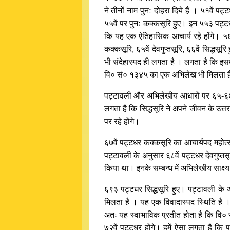
ने तीनों नाम पुनः दोहरा दिये हैं । ५१वें प
५५वें पर पुनः कक्कसूरि हुए। इन ५५३ पट्ट
कि यह एक ऐतिहासिक आचार्य रहे होंगे। ५६वें दे
कक्कसूरि, ६५वें देवगुप्तसूरि, ६६वें सिद्ध
भी संदेहास्पद ही लगता है । लगता है कि इसमे
वि० सं० १३४५ का एक अभिलेख भी मिलता है।
पट्टावली और अभिलेखीय आधारों पर ६५-६६व
लगता है कि सिद्धसूरि ने अपने जीवन के उत्
पर रहे होंगे।
६७वें पट्टधर कक्कसूरि का आचार्यपद महोत्
पट्टावली के अनुसार ६८वें पट्टधर देवगुप्तस
किया था। इनके सम्बन्ध में अभिलेखीय साक्ष
६९३ पट्टधर सिद्धसूरि हुए। पट्टावली के 
मिलता है । यह एक विवादास्पद स्थिति है ।
अतः यह स्वाभाविक प्रतीत होता है कि वि० स
७२वें पट्टधर होंगे। हमें ऐसा लगता है कि पट्