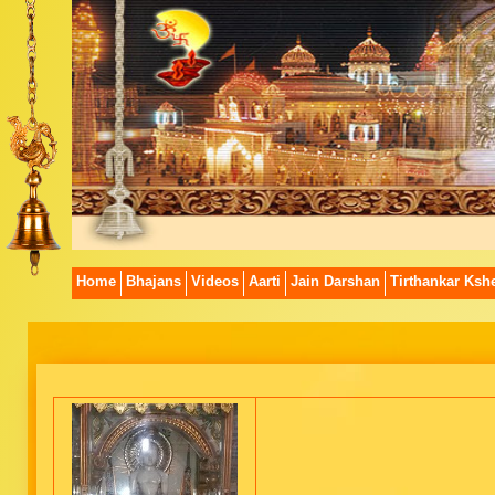
Home
Bhajans
Videos
Aarti
Jain Darshan
Tirthankar Kshe