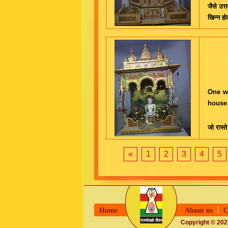
जैसे उत्
खिन्न हो
One wh
house 
जो रास्त
«
1
2
3
4
5
Home
About us
C
Copyright © 2025