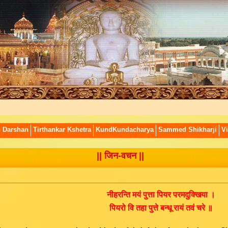
n Darshan
Tirthankar Kshetra
KundKundacharya
Sammed Shikharji
Vi
|| जिन-वचन ||
नीहरन्ति मयं पुत्ता पियर परमदुक्खिया ।
पियरो वि तहा पुत्ते बन्धू रायं तवं चरे ॥