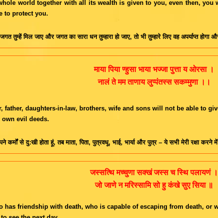
 whole world together with all its wealth is given to you, even then, you wi
e to protect you.
 जगत तुम्हें मिल जाए और जगत का सारा धन तुम्हारा हो जाए, तो भी तुम्हारे लिए वह अपर्याप्त होगा और त
माया पिया ण्हुसा भाया भज्जा पुत्ता य ओरसा ।
नालं ते मम ताणाय लुप्पंतस्स सकम्मुणा ।।
, father, daughters-in-law, brothers, wife and sons will not be able to gi
 own evil deeds.
ने कर्मों से दु:खी होता हूं, तब माता, पिता, पुत्रवधू, भाई, भार्या और पुत्र – ये सभी मेरी रक्षा करने मे
जस्सत्थि मच्चुणा सक्खं जस्स च स्थि पलायणं ।
जो जाणे न मरिस्सामि सो हु कंखे सुए सिया ॥
 has friendship with death, who is capable of escaping from death, or w
 to see the next day.