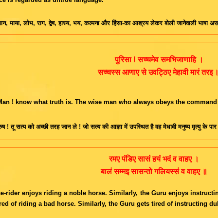
ान, माया, लोभ, राग, द्वेष, हास्य, भय, कल्पना और हिंसा-का आश्रय लेकर बोली जानेवाली भाषा असत
पुरिसा ! सच्चमेव समभिजाणाहि ।
सच्चस्स आणाए से उवट्ठिए मेहावी मारं तरइ 
an ! know what truth is. The wise man who always obeys the command o
ुरुष ! तू सत्य को अच्छी तरह जान ले ! जो सत्य की आज्ञा में उपस्थित है वह मेधावी मनुष्य मृत्यु के पार
रमए पंडिए सासं हयं भदं व वाहए ।
बालं सम्मइ सासन्तो गलियस्सं व वाहए ॥
e-rider enjoys riding a noble horse. Similarly, the Guru enjoys instructin
ired of riding a bad horse. Similarly, the Guru gets tired of instructing dul