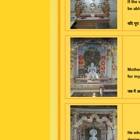
If the
be abl
यदि पूरा
Mother
for my
जब में अप
He who
desire