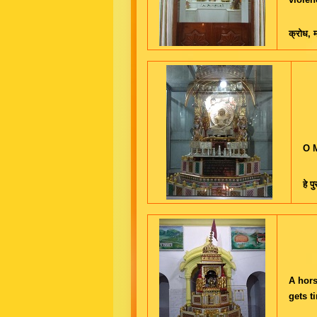
क्रोध, म
O M
हे प
A hors
gets t