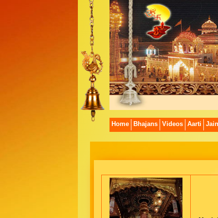
Home
Bhajans
Videos
Aarti
Jai