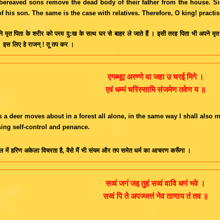
ereaved sons remove the dead body of their father from the house. Sim
f his son. The same is the case with relatives. Therefore, O king! practi
ने मृत पिता के शरीर को परम दु:ख के साथ घर से बाहर ले जाते हैं । इसी तरह पिता भी अपने मृत प
। इस लिए हे राजन् ! तू तप कर ।
एगब्भूए अरण्णे वा जहा उ चरई मिगे ।
एवं धम्मं चरिस्सामि संजमेण तवेण य ॥
s a deer moves about in a forest all alone, in the same way I shall also m
sing self-control and penance.
ल में हरिण अकेला विचरता है, वैसे मैं भी संयम और तप समेत धर्म का आचरण करूँगा ।
सव्वं जगं जइ तुहं सव्वं वावि धणं भवे ।
सव्वं पि ते अपज्जत्तं नेव ताणाय तं तव ॥