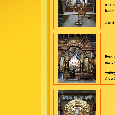
It is 
fetter
संयम और 
Even a
many w
कदाचित् 
हो जाते ह