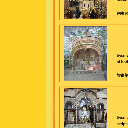
अपनी आत्
Even w
of bot
किसी के
Even a
script