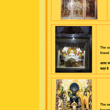
The so
friend
आत्मा स्
शत्रु है
The se
become