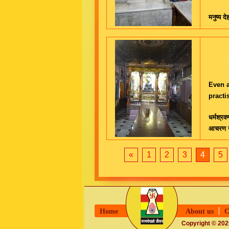
मनुष्य द
Even a
practi
धर्मश्रव
आचरण न
«
1
2
3
4
5
Home
About us
C
Copyright © 2025