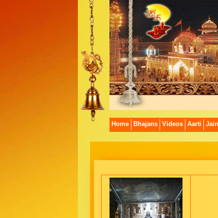
Home
Bhajans
Videos
Aarti
Jai