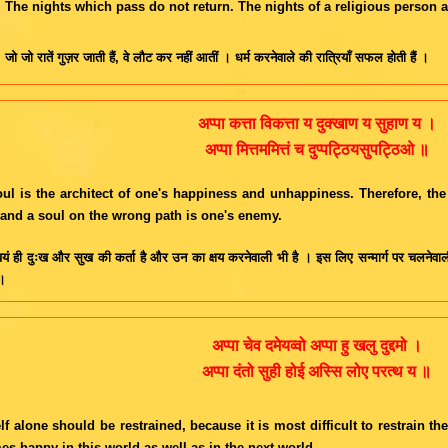
The nights which pass do not return. The nights of a religious person a
जो जो रातें गुज़र जाती हैं, वे लौट कर नहीं आतीं । धर्म करनेवाले की रात्रियाँ सफल होती हैं ।
अप्पा कत्ता विकत्ता य दुक्खाण य सुहाण य ।
अप्पा मित्तममित्तं च दुप्पट्ठियसुपट्ठिओ ॥
ul is the architect of one's happiness and unhappiness. Therefore, the
 and a soul on the wrong path is one's enemy.
वयं ही दुःख और सुख की कर्ता है और उन का क्षय करनेवाली भी है । इस लिए सन्मार्ग पर चलनेवाली
 ।
अप्पा चेव दमेयव्वो अप्पा हु खलु दुद्दमो ।
अप्पा दंतो सुही होई अस्सि लोए परत्थ य ॥
lf alone should be restrained, because it is most difficult to restrain th
s happy in this world as well as in the next world.