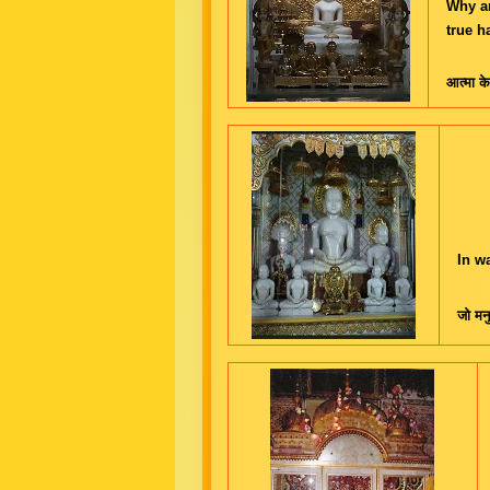
Why ar
true h
आत्मा के
In w
जो मनु