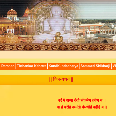
n Darshan
Tirthankar Kshetra
KundKundacharya
Sammed Shikharji
Vi
|| जिन-वचन ||
वरं मे अप्पा दंतो संजमेण तवेण य ।
मा हं परेहि दम्मंतो बंधणेहिं वहेहिं य ॥