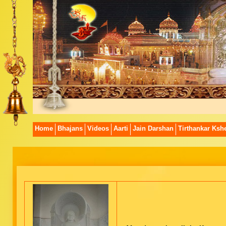
Home
Bhajans
Videos
Aarti
Jain Darshan
Tirthankar Kshe