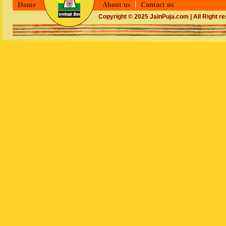
Home
About us
Contact us
Copyright © 2025 JainPuja.com | All Right r