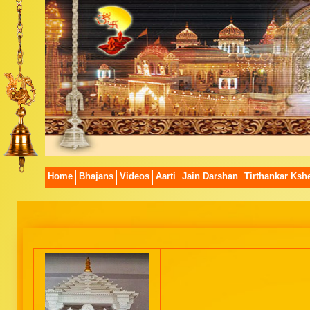
Home
Bhajans
Videos
Aarti
Jain Darshan
Tirthankar Kshe