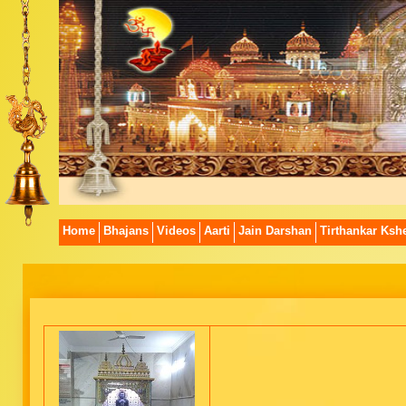
Home
Bhajans
Videos
Aarti
Jain Darshan
Tirthankar Kshe