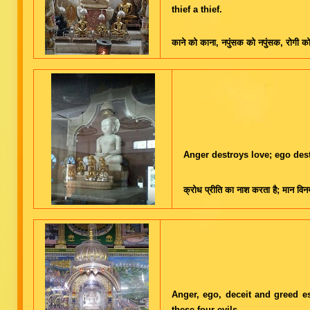
thief a thief.
काने को काना, नपुंसक को नपुंसक, रोगी 
Anger destroys love; ego des
क्रोध प्रीति का नाश करता है; मान वि
Anger, ego, deceit and greed esc
these four evils.