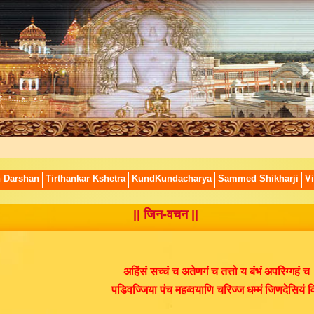
n Darshan
Tirthankar Kshetra
KundKundacharya
Sammed Shikharji
Vi
|| जिन-वचन ||
अहिंसं सच्चं च अतेणगं च तत्तो य बंभं अपरिग्गहं च
पडिवज्जिया पंच महव्वयाणि चरिज्ज धम्मं जिणदेसियं व