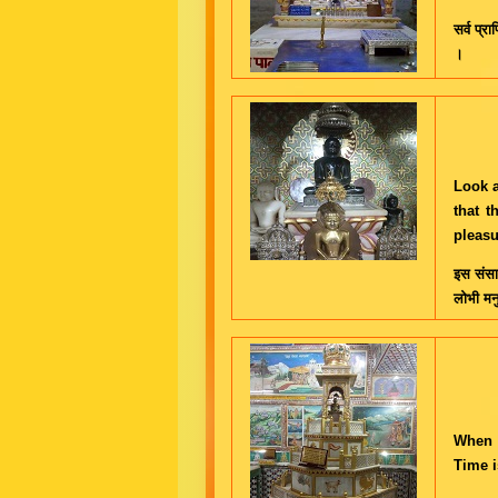
सर्व प्र
।
Look a
that t
pleasu
इस संसा
लोभी मनुष
When o
Time i