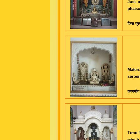
Just a
pleasu
जिस प्रक
Materi
serpen
कामभोग श
Time f
which 