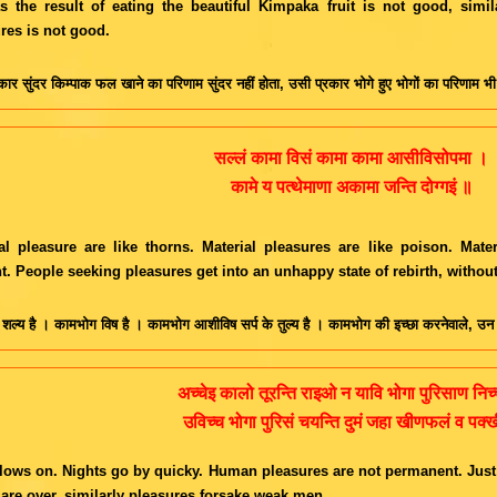
s the result of eating the beautiful Kimpaka fruit is not good, simil
res is not good.
ार सुंदर किम्पाक फल खाने का परिणाम सुंदर नहीं होता, उसी प्रकार भोगे हुए भोगों का परिणाम भी 
सल्लं कामा विसं कामा कामा आसीविसोपमा ।
कामे य पत्थेमाणा अकामा जन्ति दोग्गइं ॥
al pleasure are like thorns. Material pleasures are like poison. Mate
t. People seeking pleasures get into an unhappy state of rebirth, without
ल्य है । कामभोग विष है । कामभोग आशीविष सर्प के तुल्य है । कामभोग की इच्छा करनेवाले, उन को बिना
अच्चेइ कालो तूरन्ति राइओ न यावि भोगा पुरिसाण निच
उविच्च भोगा पुरिसं चयन्ति दुमं जहा खीणफलं व पक्
lows on. Nights go by quicky. Human pleasures are not permanent. Just a
are over, similarly pleasures forsake weak men.