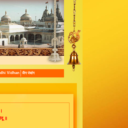
dhi Vidhan
जैन पंचांग
 ।
िदू ॥