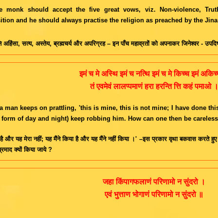
e monk should accept the five great vows, viz. Non-violence, Trut
ition and he should always practise the religion as preached by the Jina
ुनि अहिंसा, सत्य, अस्तेय, ब्रह्मचर्य और अपरिग्रह – इन पाँच महाव्रतों को अपनाकर जिनेश्वर - उप
इमं च मे अस्थि इमं च नत्थि इमं च मे किच्च इमं अकिच्
तं एवमेवं लालप्पमाणं हरा हरन्ति त्ति कहं पमाओ 
a man keeps on prattling, 'this is mine, this is not mine; I have done this
e form of day and night) keep robbing him. How can one then be careless
 है और यह मेरा नहीं; यह मैंने किया है और यह मैंने नहीं किया ।' –इस प्रकार वृथा बकवास करते हुए म
रमाद क्यों किया जाये ?
जहा किंपागफलाणं परिणामो न सुंदरो ।
एवं भुत्ताण भोगाणं परिणामो न सुंदरो ॥