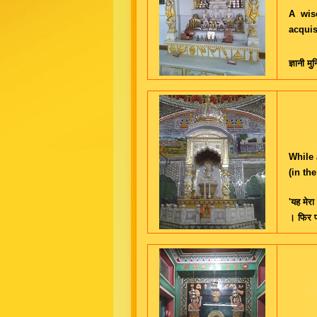
A wis
acquis
ज्ञानी म
While 
(in th
'यह मेरा
। फिर प्