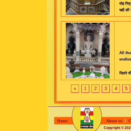
मोह निद्
पक्षी की
All th
endles
जितने भी 
«
1
2
3
4
5
Home
About us
C
Copyright © 2025