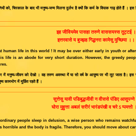
ाणियों को, चिरकाल के बाद भी मनुष्य-जन्म मिलना दुर्लभ है क्यों कि कर्म के विपाक गाढ़ होते हैं ।
इह जीवियमेव पासहा तरुणे वाससयस्स तुट्टई ।
इत्तरवासे य बुज्झह गिद्धनरा कामेसु मुच्छिया ।।
t human life in this world ! It may be over either early in youth or af
his life is an abode for very short duration. However, the greedy peo
res.
र में मनुष्य-जीवन को देखो । वह तरुण अवस्था में या सो वर्ष के आयुष्य पर भी तूट जाता है।
्य कामभोग में मूर्छित रहते हैं ।
सुत्तेसु यावी पडिबुद्धजीवी न वीससे पंडिए आसुपन्ने
घोरा मुहुत्ता अबलं सरीरं भारंडपंखी व चरे ऽ प्पमत्तो
rdinary people sleep in delusion, a wise person who remains watchful,
s horrible and the body is fragile. Therefore, you should move about care