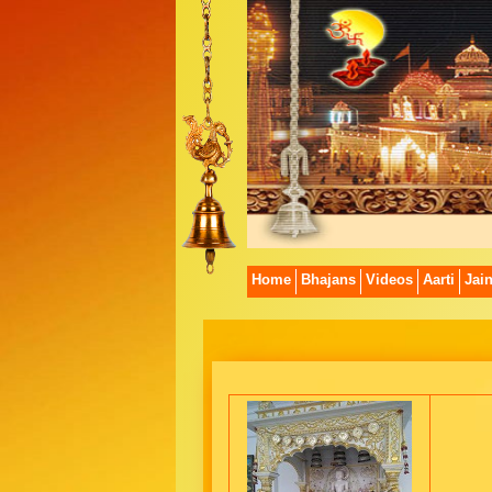
Home
Bhajans
Videos
Aarti
Jai