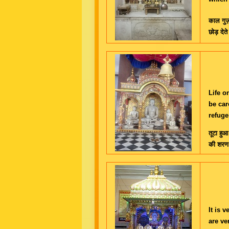
काल गुज़र
छोड़ देते 
Life o
be car
refuge
तूटा हु
की शरण 
It is 
are ve