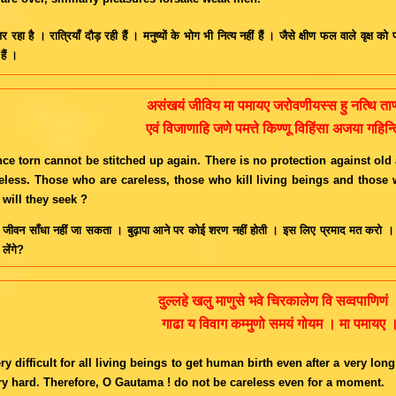
 रहा है । रात्रियाँ दौड़ रही हैं । मनुष्यों के भोग भी नित्य नहीं हैं । जैसे क्षीण फल वाले वृक्ष को 
हैं ।
असंखयं जीविय मा पमायए जरोवणीयस्स हु नत्थि ता
एवं विजाणाहि जणे पमत्ते किण्णू विहिंसा अजया गहिन्
nce torn cannot be stitched up again. There is no protection against old
eless. Those who are careless, those who kill living beings and those
 will they seek ?
आ जीवन साँधा नहीं जा सकता । बुढ़ापा आने पर कोई शरण नहीं होती । इस लिए प्रमाद मत करो । 
लेंगे?
दुल्लहे खलु माणुसे भवे चिरकालेण वि सव्वपाणिणं
गाढा य विवाग कम्मुणो समयं गोयम । मा पमायए 
very difficult for all living beings to get human birth even after a very lo
ry hard. Therefore, O Gautama ! do not be careless even for a moment.