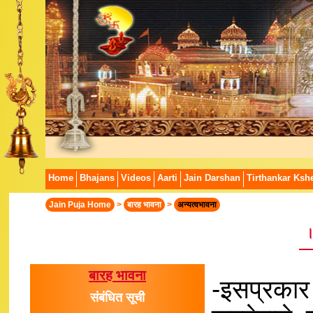
Home
Bhajans
Videos
Aarti
Jain Darshan
Tirthankar Kshe
Jain Puja Home
>
बारह भावना
>
अन्यत्वभावना
।
बारह भावना
-इसप्रकार
संबंधित सूची