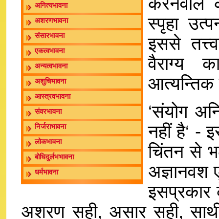
करनेवाले 
अनित्यभावना
स्पृहा उत्
अशरणभावना
संसारभावना
इससे तत्त्
एकत्वभावना
वैराग्य क
अन्यत्वभावना
आत्यन्तिक म
अशुचिभावना
आस्त्रवभावना
‘संयोग अनि
संवरभावना
नहीं है‘ - 
निर्जराभावना
लोकभावना
चिंतन से भ
बोधिदुर्लभभावना
अज्ञानवश ए
धर्मभावना
इसप्रकार क
अशरण सही, असार सही, साथी न 