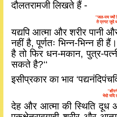
दौलतरामजी लिखते हैं -
‘‘जल-पय ज्यों 
ते प्रगट जुदे 
यद्यपि आत्मा और शरीर पानी और द
नहीं है, पूर्णतः भिन्न-भिन्न ही 
है तो फिर धन-मकान, पुत्र-पत्नी
सकते है?‘‘
इसीप्रकार का भाव ‘पद्यनंदिपंचविं
‘‘क्षी
भेदो यदि
देह और आत्मा की स्थिति दूध 
एकक्षेत्रावगाही शरीर और आत्मा ह