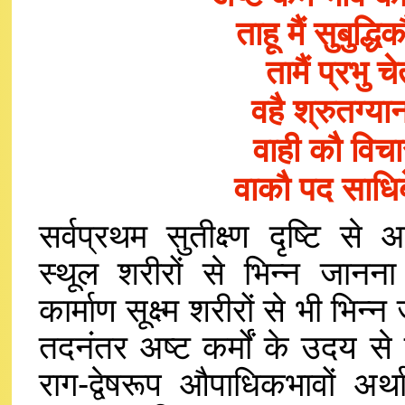
ताहू मैं सुबुद
तामैं प्रभु
वहै श्रुतग्य
वाही कौ विचा
वाकौ पद साधिब
सर्वप्रथम सुतीक्ष्ण दृष्टि स
स्थूल शरीरों से भिन्न जानन
कार्माण सूक्ष्म शरीरों से भी भि
तदनंतर अष्ट कर्मों के उदय से 
राग-द्वेषरूप औपाधिकभावों अर्था