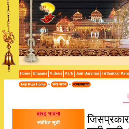
Home
Bhajans
Videos
Aarti
Jain Darshan
Tirthankar Kshe
Jain Puja Home
>
बारह भावना
>
अन्यत्वभावना
।
बारह भावना
जिसप्रकार
संबंधित सूची