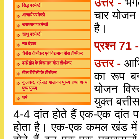
उत्तर -
भग
सिद्ध परमेष्ठी
चार योजन च
आचार्य परमेष्ठी
है।
उपाध्याय परमेष्ठी
साधु परमेष्ठी
प्रश्न 71 
नव देवता
चैबीस तीर्थंकर एवं विद्यमान बीस तीर्थंकर
उत्तर -
आभि
ढाई द्वीप के विद्यमान बीस तीर्थंकर
का रूप ब
तीस चैबीसी के तीर्थंकर
कुलकर, त्रेसठ शलाका पुरूष तथा अन्य
योजन विस्
पुण्य पुरूष
युक्त बत्तीस
धर्म
4-4 दांत होते हैं एक-एक दांत
होता है। एक-एक कमल खंड में 