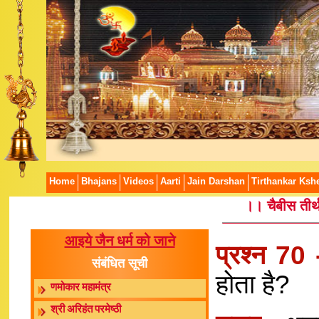
Home
Bhajans
Videos
Aarti
Jain Darshan
Tirthankar Kshe
।। चैबीस तीर्थ
आइये जैन धर्म को जाने
प्रश्न 70
संबंधित सूची
होता है?
णमोकार महामंत्र
श्री अरिहंत परमेष्ठी