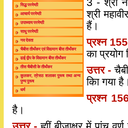
3 - श्री न
सिद्ध परमेष्ठी
श्री महावीर
आचार्य परमेष्ठी
हैं।
उपाध्याय परमेष्ठी
साधु परमेष्ठी
प्रश्न 15
नव देवता
चैबीस तीर्थंकर एवं विद्यमान बीस तीर्थंकर
का प्रयोग 
ढाई द्वीप के विद्यमान बीस तीर्थंकर
उत्तर -
चैब
तीस चैबीसी के तीर्थंकर
कुलकर, त्रेसठ शलाका पुरूष तथा अन्य
किा गया है
पुण्य पुरूष
धर्म
प्रश्न 15
है।
उत्तर -
ह्मीं बीजाक्षर में पांच व