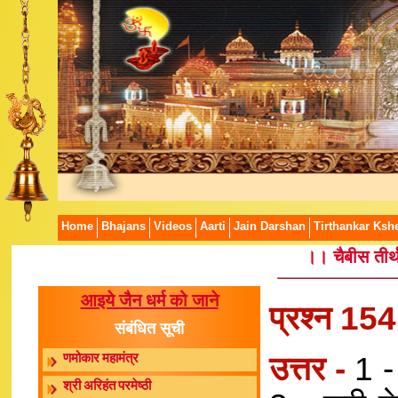
Home
Bhajans
Videos
Aarti
Jain Darshan
Tirthankar Kshe
।। चैबीस तीर्थ
आइये जैन धर्म को जाने
प्रश्न 15
संबंधित सूची
उत्तर -
1 -
णमोकार महामंत्र
श्री अरिहंत परमेष्ठी