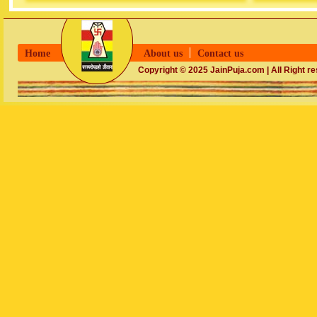
Home
About us
Contact us
Copyright © 2025 JainPuja.com | All Right r