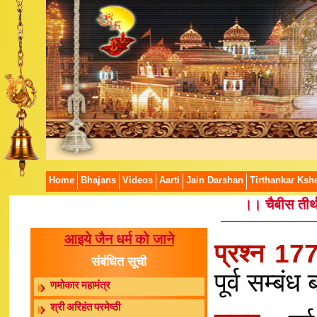
Home
Bhajans
Videos
Aarti
Jain Darshan
Tirthankar Kshe
।। चैबीस तीर्थ
आइये जैन धर्म को जाने
प्रश्न 17
संबंधित सूची
पूर्व सम्बं
णमोकार महामंत्र
श्री अरिहंत परमेष्ठी