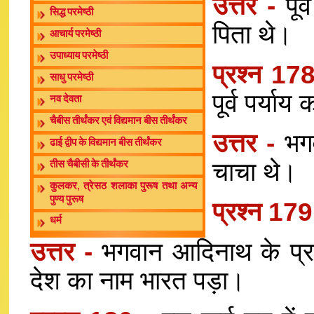
उत्तर -
पू
सिद्ध परमेष्ठी
पिता थे।
आचार्य परमेष्ठी
उपाध्याय परमेष्ठी
प्रश्न 17
साधु परमेष्ठी
पूर्व पर्या
नव देवता
चैबीस तीर्थंकर एवं विद्यमान बीस तीर्थंकर
उत्तर -
भगव
ढाई द्वीप के विद्यमान बीस तीर्थंकर
चाचा थे।
तीस चैबीसी के तीर्थंकर
कुलकर, त्रेसठ शलाका पुरूष तथा अन्य
पुण्य पुरूष
प्रश्न 17
धर्म
उत्तर -
भगवान आदिनाथ के प्रथ
देश का नाम भारत पड़ा।