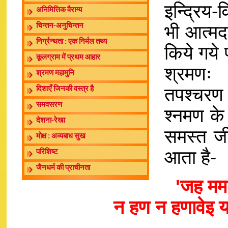
इन्द्रिय-
अनिमित्तिक वैराग्य
भी आत्मदष
चिन्तन-अनुचिन्तन
निर्ग्रन्थता : एक निर्मल तथ्य
किये गये प
कूलग्राम में प्रथम आहार
श्रमणः 
श्रमण महामुनि
तपश्चरण 
दिशाएँ जिनकी वस्त्र है
समवसरण
श्नमण के
देशना-रेखा
समस्त जी
मोक्ष : अव्यबाध सुख
आता है-
परिशिष्ट
जैनधर्म की प्राचीनता
'जह मम 
न हण न हणावेइ 