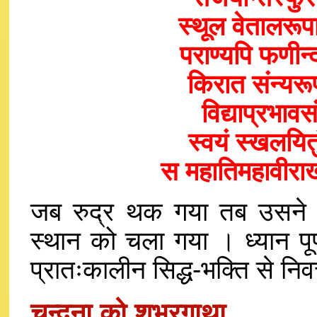
स्थूल वेतालरूप
पराण्यपि फणीन्
किरात संन्यर
विद्याप्रभाव
स्वयं स्खलयित
स महातिमहावीराख्य
जब रुद्र थक गया तब उसने 
स्थान को चला गया । ध्यान पू
प्रातःकालीन सिद्ध-भक्ति से निव
चन्दना को शुभ्रगाथा