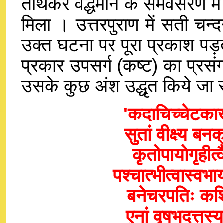
तीर्थकर वर्द्धमान के समवसरण मे
मिला । उत्तरपुराण में सती चन्द
उक्त घटना पर पूरा प्रकाश पड
प्रकार उपसर्ग (कष्ट) का प्रस
उसके कुछ अंश उद्धृत किये जा 
'कदाचिच्चेटकाख्
सुतां वीक्ष्य ब
कृतोपायोगृहीत्
पश्चात्भीत्वास्वभा
बनेचरपतिः कश्च
एनां वृषभदत्तस