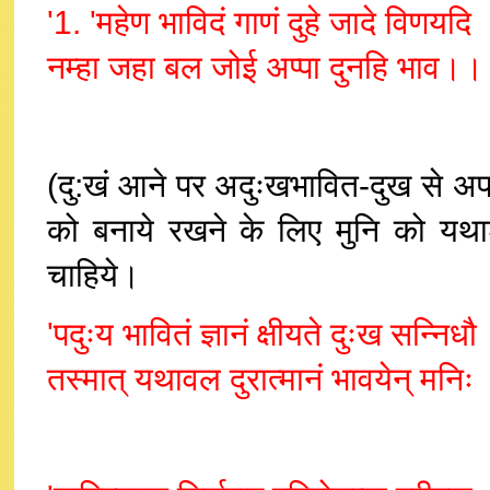
'1. 'महेण भाविदं गाणं दुहे जादे विणयदि
नम्हा जहा बल जोई अप्पा दुनहि भाव।।
(दु:खं आने पर अदुःखभावित-दुख से अपरिच
को बनाये रखने के लिए मुनि को यथाश
चाहिये।
'पदुःय भावितं ज्ञानं क्षीयते दुःख सन्निधौ
तस्मात् यथावल दुरात्मानं भावयेन् मनि