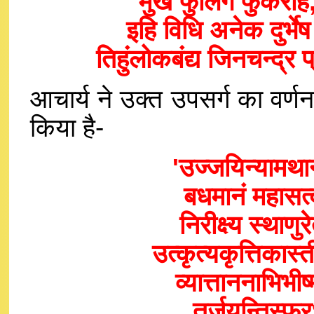
मुख फुलिंग फुकरहि
इहि विधि अनेक दुर्भ
तिहुंलोकबंद्य जिनचन्द्
आचार्य ने उक्त उपसर्ग का वर्णन 
किया है-
'उज्जयिन्यामथान
बधमानं महासत्
निरीक्ष्य स्थाणुर
उत्कृत्यकृत्तिकास्त
व्यात्ताननाभिभी
तर्जयन्तिस्फु