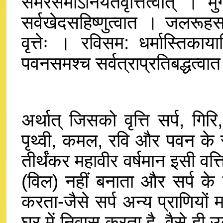
समरसमोऽनियतवृत्तित्वात् । म
सर्वखेदसहिष्णुत्वात । जलरूहस
वृत्तेः । रविसम: धर्मास्तिका
पवनसमश्च सर्वत्राप्रतिबद्धत्व
अर्थात् जिसको वृत्ति सर्प, गिर
पृथ्वी, कमल, रवि और पवन के सम
तीर्थंकर महावीर वर्षमान इसी वत्
(विल) नहीं बनाता और सर्प के 
करता-जैसे सर्प अन्य प्राणियों म
घर में निवास करता है, वैसे ही 