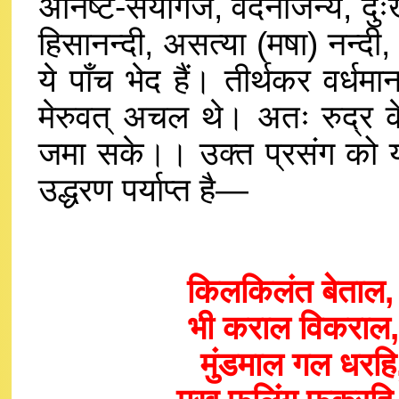
अनिष्ट-संयोगज, वेदनाजन्य, दुःख
हिसानन्दी, असत्या (मषा) नन्दी, 
ये पाँच भेद हैं। तीर्थकर वर्धमा
मेरुवत् अचल थे। अतः रुद्र क
जमा सके।। उक्त प्रसंग को यदि
उद्धरण पर्याप्त है—
किलकिलंत बेताल
भी कराल विकराल
मुंडमाल गल धरह