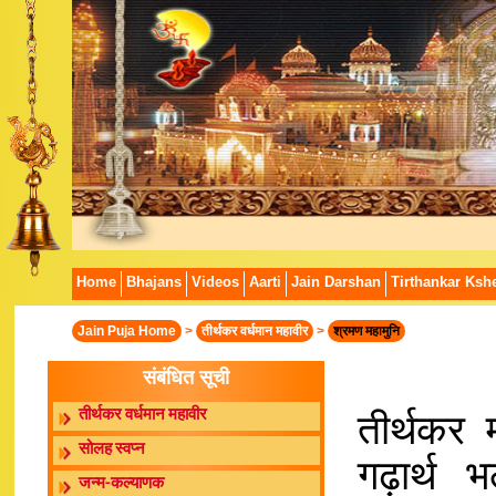
Home
Bhajans
Videos
Aarti
Jain Darshan
Tirthankar Kshe
Jain Puja Home
>
तीर्थकर वर्धमान महावीर
>
श्रमण महामुनि
संबंधित सूची
तीर्थकर 
तीर्थकर वर्धमान महावीर
सोलह स्वप्न
गढ़ार्थ 
जन्म-कल्याणक