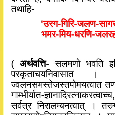
तथाहि-
'उरग-गिरि-जलण-साग
भमर-मिय-धरणि-जलरह
(
अर्थवत्ति-
सलमणो भवति इति
परकृताचयनिवासात । गि
ज्वलनसमस्तेजस्तपोमयत्वात तणादि
गाम्भीर्यात-ज्ञानादिरत्नाकरत्वा
सर्वत्र निरालम्बनत्वात् । तर