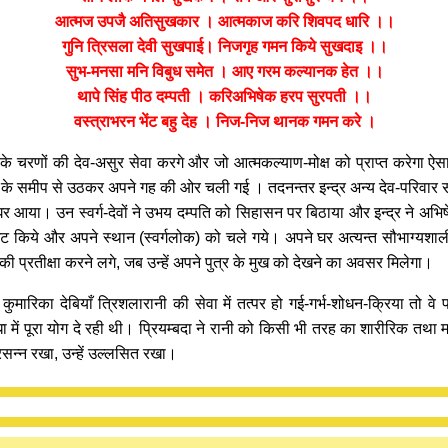
आत्मज उपजै अतिसुखकार । आत्मकाज करि शिवपद धारि ।।
गुनि त्रिसला देवी सुखपाई। निजगृह गमन किये सुखदाइ ।।
सुभ-मनसा मनि विबुध समेत । आए गरम कल्यानक हेत ।।
थापे सिंह पीठ दम्पती । करिअभिषेक हरप सुरपती ।।
वस्त्राभरन भेंट बहु देह । निज-निज थानक गमन करे ।
के चरणों की देव-असुर सेवा करगे और जो आत्मकल्याण-मोक्ष को प्राप्त करेगा ऐसा त
के समीप से उठकर अपने गह की ओर चली गई । तदनन्तर इन्द्र अन्य देव-परिवार स
के घर आया। उन स्वर्ग-देवों ने उभय दम्पति को सिहासन पर बिठाया और इन्द्र ने अभि
भेंट किये और अपने स्थान (स्वर्गलोक) को चले गये। अपने घर अत्यन्त सौभाग्य
ी प्रतीक्षा करने लगे, जब उन्हें अपने पुत्र के मुख को देखने का अवसर मिलेगा।
६ कुमारिका देबियाँ त्रिशलारानी की सेवा में तत्पर हो गई-गर्भ-शोधन-क्रिया तो 
ा में पूरा योग दे रही थी। प्रियम्बदा ने रानी को किसी भी तरह का शारीरिक तथा
रसन्न रखा, उन्हें उल्लसित रखा।