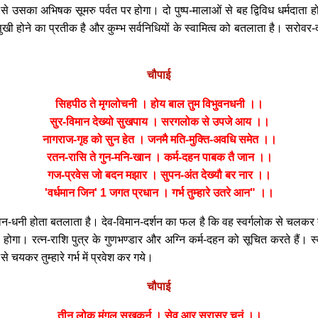
 से उसका अभिषक सूमरु पर्वत पर होगा। दो पुष्प-मालाओं से बह द्विविध धर्मदात
ी होने का प्रतीक है और कुम्भ सर्वनिधियों के स्वामित्व को बतलाता है। सरोवर-दर
चौपाई
सिहपीठ ते मृगलोचनी । होय बाल तुम विभुवनधनी ।।
सुर-विमान देख्यो सुखपाय । सरगलोक से उपजे आय ।।
नागराज-गृह को सुन हेत । जनमै मति-मुक्ति-अवधि समेत ।।
रतन-रासि ते गुन-मनि-खान । कर्म-दहन पाबक तै जान ।।
गज-प्रवेस जो बदन मझार । सुपन-अंत देख्यौ बर नार ।।
'वर्धमान जिन' 1 जगत प्रधान । गर्भ तुम्हारे उतरे आन" ।।
भवन-धनी होता बतलाता है। देव-विमान-दर्शन का फल है कि वह स्वर्गलोक से चलकर तुम्
होगा। रत्न-राशि पुत्र के गुणभण्डार और अग्नि कर्म-दहन को सूचित करते हैं। स्वप्न
े चयकर तुम्हारे गर्भ में प्रवेश कर गये।
चौपाई
तीन लोक मंगल सुखकर्न । सेव आर सुरासुर चनं ।।