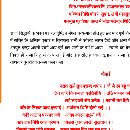
सितअष्टाषष्टीस्वस्वनि, ऊपानक्षत्र 
पश्चिम निशि षोडस सुपन, लखे महास
गजमुख प्रविशत अन्त में सोऽच्यतेन्द्र थ
राजा सिद्धार्थ के भवन पर रत्नवृष्टि व मंगल नत्य-गान होते हुए छह माह पूर्ण ह
में रात्रि के अन्तिम प्रहर म त्रिशला रानी ने सोलह स्वप्न देखे और अन्त
अच्युत-इन्द्र अपनी स्वर्ग आय पूर्ण कर रानी के गर्भ में आया । स्वानों क
निवत्त हो राजा सिद्धार्थ के पास गई और उन्हें सोलह स्वप्न सूनाये । रा
तीर्थकर पुत्रोत्पत्ति-रूप फल कहा।
चौपाई
प्रात सूर्य सुभ प्राब्द अपार । जै जै रब बह
तिन करि जिन-माता प्रतिबोधि । उठि मज्जन क
लई सहचरी संग अनेक । मवानी यत हिये
पति के निकट जाय हरपाई । अर्धासन थिति दीनो राई ।।
करि आलाप परस्पर जबै । आगम कारन पूछ्यो तबै ।।
पहर एक निशि अन्त प्रमान । पोडस गुपन लाखे, सुखदान ।।
तिनको फल जंपो मनधार । सुनत श्रवन हित तन-मन हार ।।