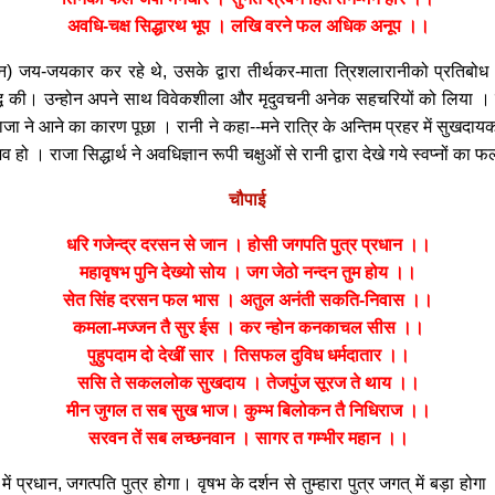
अवधि-चक्ष सिद्धारथ भूप । लखि वरने फल अधिक अनूप ।।
दीजन) जय-जयकार कर रहे थे, उसके द्वारा तीर्थकर-माता त्रिशलारानीको प्रतिब
शुद्धि की। उन्होन अपने साथ विवेकशीला और मृदुवचनी अनेक सहचरियों को लिया । वे 
राजा ने आने का कारण पूछा । रानी ने कहा--मने रात्रि के अन्तिम प्रहर में सुखदा
। राजा सिद्धार्थ ने अवधिज्ञान रूपी चक्षुओं से रानी द्वारा देखे गये स्वप्नों का
चौपाई
धरि गजेन्द्र दरसन से जान । होसी जगपति पुत्र प्रधान ।।
महावृषभ पुनि देख्यो सोय । जग जेठो नन्दन तुम होय ।।
सेत सिंह दरसन फल भास । अतुल अनंती सकति-निवास ।।
कमला-मज्जन तै सुर ईस । कर न्होन कनकाचल सीस ।।
पुहुपदाम दो देखीं सार । तिसफल दुविध धर्मदातार ।।
ससि ते सकललोक सुखदाय । तेजपुंज सूरज ते थाय ।।
मीन जुगल त सब सुख भाज। कुम्भ बिलोकन तै निधिराज ।।
सरवन तें सब लच्छनवान । सागर त गम्भीर महान ।।
गत् में प्रधान, जगत्पति पुत्र होगा। वृषभ के दर्शन से तुम्हारा पुत्र जगत् में बड़ा 