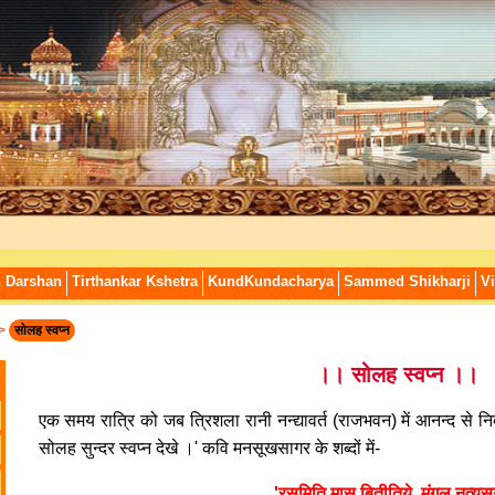
n Darshan
Tirthankar Kshetra
KundKundacharya
Sammed Shikharji
Vi
>
सोलह स्वप्न
।। सोलह स्वप्न ।।
एक समय रात्रि को जब त्रिशला रानी नन्द्यावर्त (राजभवन) में आनन्द से निद्रा
सोलह सुन्दर स्वप्न देखे ।' कवि मनसूखसागर के शब्दों में-
'रसमिति मास बितीतिये, मंगल नृत्यस