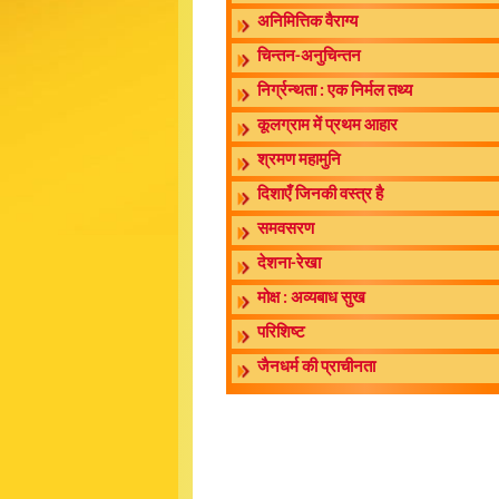
अनिमित्तिक वैराग्य
चिन्तन-अनुचिन्तन
निर्ग्रन्थता : एक निर्मल तथ्य
कूलग्राम में प्रथम आहार
श्रमण महामुनि
दिशाएँ जिनकी वस्त्र है
समवसरण
देशना-रेखा
मोक्ष : अव्यबाध सुख
परिशिष्ट
जैनधर्म की प्राचीनता