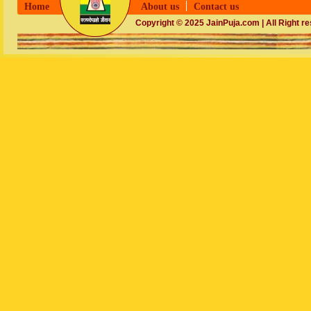
Home
About us
Contact us
Copyright © 2025 JainPuja.com | All Right r