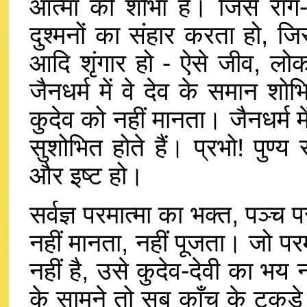
आत्मा की शोभा है। जिसे राग-द्
दुश्मनों का संहार करता हो, जि
आदि शृंगार हो - ऐसे जीव, लोक म
जैनधर्म में वे देव के समान श
कुदेव को नहीं मानता। जैनधर्म में
सुशोभित होते हैं। प्रभो! पुण्य 
और इष्ट हो।
सर्वज्ञ परमात्मा का भक्त, पञ्च 
नहीं मानता, नहीं पूजता। जो प
नहीं है, उसे कुदेव-देवी का भय नह
के सामने तो सब काँच के टुकड़े 