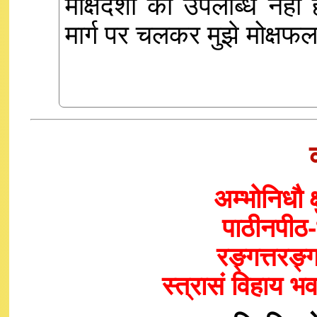
मोक्षदशा की उपलब्धि नही
मार्ग पर चलकर मुझे मोक्षफल
अम्भोनिधौ 
पाठीनपीठ-
रङ्गत्तरङ
स्त्रासं विहाय 