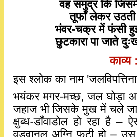
वह समुद्र कि जिसमे
तूफाँ लेकर उठती 
भंवर-चक्र में फंसी 
छुटकारा पा जाते दुः
काव्य
इस श्लोक का नाम 'जलविपत्तिन
भयंकर मगर-मच्छ, जल घोड़ा आदि
जहाज भी जिसके मुख में चले जाए
क्षुब्ध-डाँवाडोल हो रहा है –
वड़वानल अग्नि फटी हो – उस 