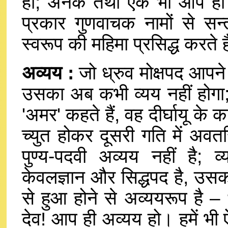
हो; अनेक तथा एक भी आप ही
प्रकार गुणवाचक नामों से स
स्वरूप की महिमा प्रसिद्ध करते ह
अव्यय :
जो ध्रुव मोक्षपद आपने प
उसका अब कभी व्यय नहीं होगा; 
'अमर' कहते हैं, वह दीर्घायू के का
च्युत होकर दूसरी गति में अवतरि
पुण्य-पदवी अव्यय नहीं है; 
केवलज्ञान और सिद्धपद है, उसका
से हुआ होने से अव्ययरूप है – ध
देव! आप ही अव्यय हो। हमें भी ऐ