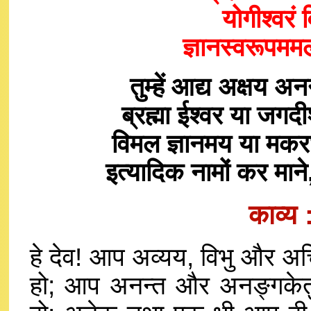
योगीश्वरं
ज्ञानस्वरूपमम
तुम्हें आद्य अक्षय 
ब्रह्मा ईश्वर या जगद
विमल ज्ञानमय या मक
इत्यादिक नामों कर मा
काव्य
हे देव! आप अव्यय, विभु और अचिन
हो; आप अनन्त और अनङ्गकेतु 