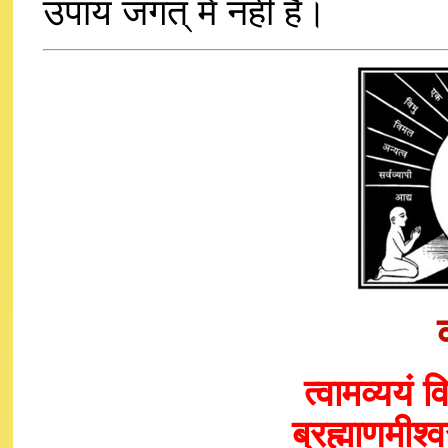
उपाय जगत् में नहीं है।
त्वामव्ययं व
ब्रह्माणमीश