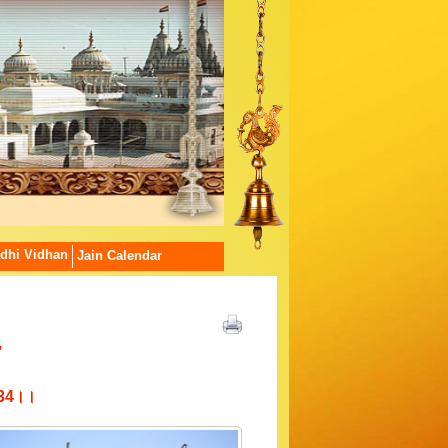
dhi Vidhan
Jain Calendar
,
।।34।।