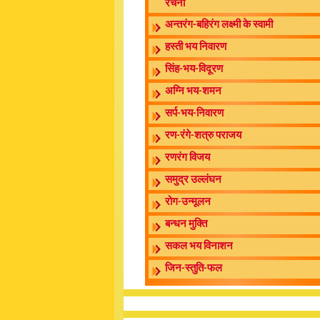
रचना
अन्तरंग-बहिरंग लक्ष्मी के स्वामी
हस्ती भय निवारण
सिंह-भय-विदूरण
अग्नि भय-शमन
सर्प-भय-निवारण
रण-रंगे-शत्रु पराजय
रणरंग विजय
समुद्र उल्लंघन
रोग-उन्मूलन
बन्धन मुक्ति
सकल भय विनाशन
जिन-स्तुति-फल