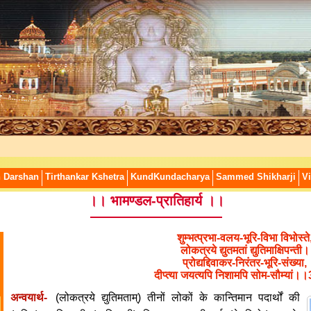
n Darshan
Tirthankar Kshetra
KundKundacharya
Sammed Shikharji
Vi
।। भामण्डल-प्रातिहार्य ।।
शुम्भत्प्रभा-वलय-भूरि-विभा विभोस्ते
लोकत्रये द्युतमतां द्युतिमाक्षिपन्ती।
प्रोद्यद्दिवाकर-निरंतर-भूरि-संख्या,
दीप्त्या जयत्यपि निशामपि सोम-सौम्यां
अन्वयार्थ-
(लोकत्रये द्युतिमताम्) तीनों लोकों के कान्तिमान पदार्थों की