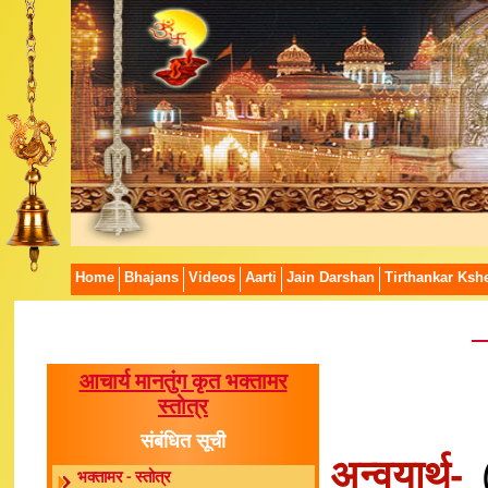
Home
Bhajans
Videos
Aarti
Jain Darshan
Tirthankar Kshe
आचार्य मानतुंग कृत भक्तामर
स्तोत्र
संबंधित सूची
अन्वयार्थ-
(
भक्तामर - स्तोत्र