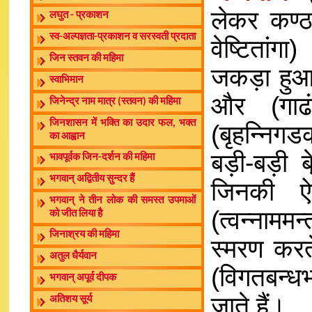
लेकर कण्ठ 
लघुत - प्रकाशन
स्व-अल्पज्ञता-प्रकाशन व सरस्वती प्रदाता
वेष्टितांगा
जिन स्तवन की महिमा
जकड़ा हुआ
स्वाभिमान
और (गाढ
जिनेन्द्र नाम मात्र (स्तवन) की महिमा
जिनशासन में भक्ति का उदार फल, भक्त
(बृहन्निगड
का आह्वान
बड़ी-बड़ी 
भावपूर्वक जिन-दर्शन की महिमा
भगवान् अद्वितीय सुन्दर हैं
जिनकी ऐस
भगवान् ने तीन लोक की समस्त उपमाओं
(त्वन्नामम
को जीत लिया है
जिनाश्रय की महिमा
स्मरण करते
अतुल धैर्यवान
(विगतबन्ध
भगवान् अपूर्व दीपक
जाते हैं।
अतिशय सूर्य