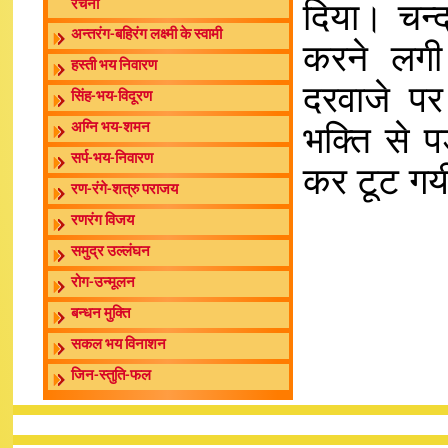
दिया। चन्द
रचना
अन्तरंग-बहिरंग लक्ष्मी के स्वामी
करने लगी
हस्ती भय निवारण
दरवाजे पर
सिंह-भय-विदूरण
भक्ति से प
अग्नि भय-शमन
सर्प-भय-निवारण
कर टूट गय
रण-रंगे-शत्रु पराजय
रणरंग विजय
समुद्र उल्लंघन
रोग-उन्मूलन
बन्धन मुक्ति
सकल भय विनाशन
जिन-स्तुति-फल