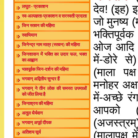
देव! (इह) 
लघुत - प्रकाशन
स्व-अल्पज्ञता-प्रकाशन व सरस्वती प्रदाता
जो मुनष्य (म
जिन स्तवन की महिमा
भक्तिपूर्वक 
स्वाभिमान
ओज आदि गुण
जिनेन्द्र नाम मात्र (स्तवन) की महिमा
जिनशासन में भक्ति का उदार फल, भक्त
में-डोरे स
का आह्वान
(माला पक्ष 
भावपूर्वक जिन-दर्शन की महिमा
भगवान् अद्वितीय सुन्दर हैं
मनोहर अक्षर
भगवान् ने तीन लोक की समस्त उपमाओं
में-अच्छे 
को जीत लिया है
जिनाश्रय की महिमा
आपको (स्
अतुल धैर्यवान
(अजस्त्रम्
भगवान् अपूर्व दीपक
(मालापक्ष म
अतिशय सूर्य