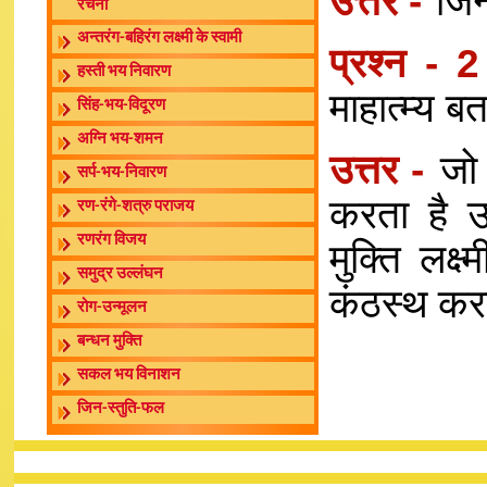
उत्तर -
जिन
रचना
अन्तरंग-बहिरंग लक्ष्मी के स्वामी
प्रश्न - 2
हस्ती भय निवारण
माहात्म्य ब
सिंह-भय-विदूरण
अग्नि भय-शमन
उत्तर -
जो
सर्प-भय-निवारण
करता है उस
रण-रंगे-शत्रु पराजय
रणरंग विजय
मुक्ति लक्
समुद्र उल्लंघन
कंठस्थ करत
रोग-उन्मूलन
बन्धन मुक्ति
सकल भय विनाशन
जिन-स्तुति-फल