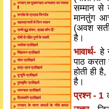
भगवान् का मुखमण्डल अन्धकार का नाशक
सम्मान से 
है
मानतुंग आचा
सन्तोष के प्रदाता जिनदेव
सहस्त्रनामों से जिन स्तवन
(अवश सती) 
सच्चे बुद्ध शंकर, ब्रह्मा कौन हैं?
है।
दोषों से रहित गुणों के स्वामी
अशोक प्रातिहार्य
भावार्थ-
हे 
सिंहासन प्रातिहार्य
पाठ करता है
चंवर प्रातिहार्य
छत्र-त्रय प्रातिहार्य
होती ही है,
दुन्दुभि प्रातिहार्य
है।
पुष्पवृष्टि प्रातिहार्य
भामण्डल-प्रातिहार्य
प्रश्न - 1
क
दिव्यध्वनि प्रातिहार्य
भगवान् के चरण कमलों के नीचे कमल