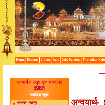
Home
Bhajans
Videos
Aarti
Jain Darshan
Tirthankar Kshe
।।
आचार्य मानतुंग कृत भक्तामर
स्तोत्र
संबंधित सूची
अन्वयार्थ-
(
भक्तामर - स्तोत्र