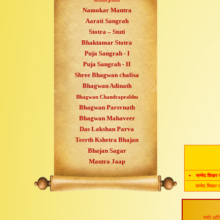
Namokar Mantra
Aarati Sangrah
Stotra – Stuti
Bhaktamar Stotra
Puja Sangrah - I
Puja Sangrah - II
Shree Bhagwan chalisa
Bhagwan Adinath
Bhagwan Chandraprabhu
Bhagwan Parsvnath
Bhagwan Mahaveer
Das Lakshan Parva
Teerth Kshetra Bhajan
Bhajan Sagar
Mantra Jaap
सम्मेद शिखर
सम्मेद शिखर 
णमो अरिह