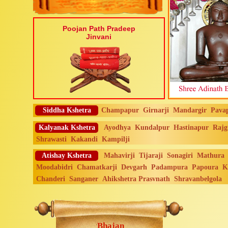
Poojan Path Pradeep
Jinvani
Siddha Kshetra
Champapur
Girnarji
Mandargir
Pava
Kalyanak Kshetra
Ayodhya
Kundalpur
Hastinapur
Rajg
Shrawasti
Kakandi
Kampilji
Atishay Kshetra
Mahavirji
Tijaraji
Sonagiri
Mathura
Moodabidri
Chamatkarji
Devgarh
Padampura
Papoura
K
Chanderi
Sanganer
Ahikshetra Prasvnath
Shravanbelgola
Bhajan