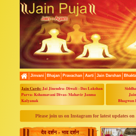
Jinvani
Bhajan
Pravachan
Aarti
Jain Darshan
Bhakt
Jain Cards:
Jai Jinendra
-
Diwali
-
Das Lakshan
Siddha
Parva
-
Kshamavani Divas
-
Mahavir Janma
Jain
Kalyanak
Bhagwan 
Please join us on Instagram for latest updates on
.
देव दर्शन - भाव दर्शन