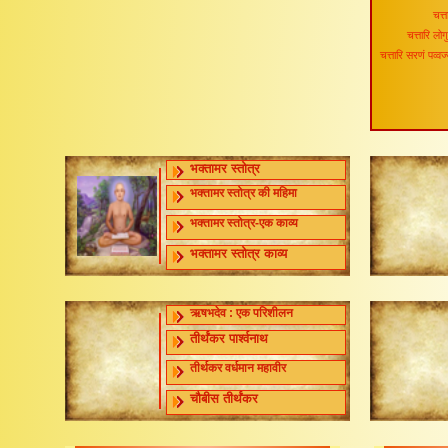
चत्त
चत्तारि लोगु
चत्तारि सरणं पव्वज
भक्तामर स्तोत्र
भक्तामर स्तोत्र की महिमा
भक्तामर स्तोत्र-एक काव्य
भक्तामर स्तोत्र काव्य
ऋषभदेव : एक परिशीलन
तीर्थंकर पार्श्वनाथ
तीर्थकर वर्धमान महावीर
चौबीस तीर्थंकर