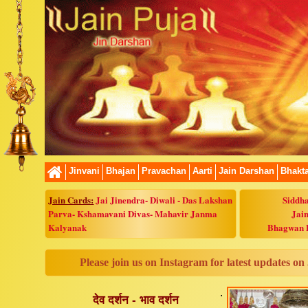
Jinvani
Bhajan
Pravachan
Aarti
Jain Darshan
Bhakt
Jain Cards:
Jai Jinendra
-
Diwali
-
Das Lakshan
Siddha
Parva
-
Kshamavani Divas
-
Mahavir Janma
Jain
Kalyanak
Bhagwan 
Please join us on Instagram for latest updates on
.
देव दर्शन - भाव दर्शन