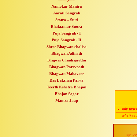
Namokar Mantra
Aarati Sangrah
Stotra – Stuti
Bhaktamar Stotra
Puja Sangrah - I
Puja Sangrah - II
Shree Bhagwan chalisa
Bhagwan Adinath
Bhagwan Chandraprabhu
Bhagwan Parsvnath
Bhagwan Mahaveer
Das Lakshan Parva
Teerth Kshetra Bhajan
Bhajan Sagar
Mantra Jaap
सम्मेद शिखर
सम्मेद शिखर 
णमो अरिह