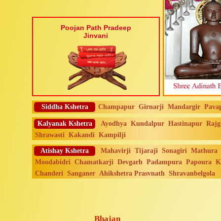
Poojan Path Pradeep
Jinvani
Siddha Kshetra
Champapur
Girnarji
Mandargir
Pava
Kalyanak Kshetra
Ayodhya
Kundalpur
Hastinapur
Rajg
Shrawasti
Kakandi
Kampilji
Atishay Kshetra
Mahavirji
Tijaraji
Sonagiri
Mathura
Moodabidri
Chamatkarji
Devgarh
Padampura
Papoura
K
Chanderi
Sanganer
Ahikshetra Prasvnath
Shravanbelgola
Bhajan